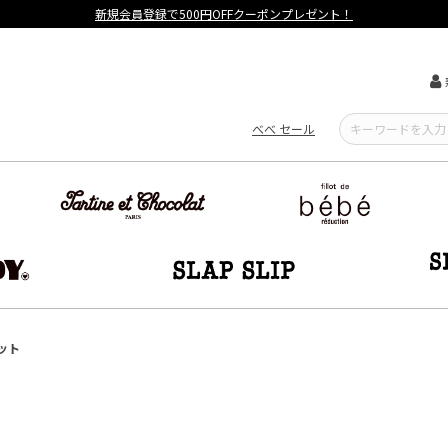
【重要】熊本地震による遅延可能性について
べべ セール
ット