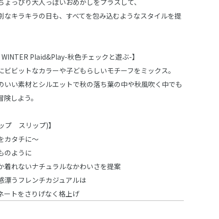
ちょっぴり大人っぽいおめかしをプラスして、
別なキラキラの日も、すべてを包み込むようなスタイルを提
 / WINTER Plaid&Play-秋色チェックと遊ぶ-】
にビビットなカラーや子どもらしいモチーフをミックス。
のいい素材とシルエットで秋の落ち葉の中や秋風吹く中でも
冒険しよう。
スラップ スリップ)】
をカタチに～
ものように
か着れないナチュラルなかわいさを提案
感漂うフレンチカジュアルは
ネートをさりげなく格上げ