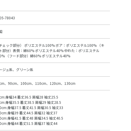
05-78043
国
チェック部分） ポリエステル100% ボア：ポリエステル100% （キ
ト部分）表側：綿60% ポリエステル40% 中わた：ポリエステル
00% （フード部分）綿60% ポリエステル40%
ージュ系、グリーン系
0cm、90cm、100cm、110cm、120cm、130cm
cm:身幅34 着丈36.5 肩幅28 袖丈25.5
cm:身幅35.5 着丈38.5 肩幅29 袖丈28.5
0cm:身幅37.5 着丈41.5 肩幅30.5 袖丈33
0cm:身幅39 着丈44.5 肩幅32 袖丈37
0cm:身幅41.5 着丈48 肩幅34.5 袖丈40.5
0cm:身幅44 着丈51.5 肩幅37 袖丈44