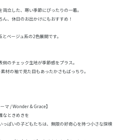
を両立した、寒い季節にぴったりの一着。
ろん、休日のお出かけにもおすすめ！
系とベージュ系の2色展開です。
表側のチェック生地が季節感をプラス。
ト素材の袖で見た目もあったかさもばっちり。
 / Wonder & Grace】
雅なときめきを
いっぱいの子どもたちは、無限の好奇心を持つ小さな探検