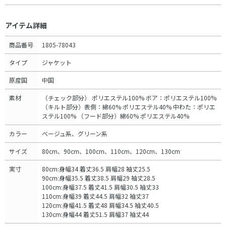
アイテム詳細
商品番号
1805-78043
タイプ
ジャケット
原産国
中国
素材
（チェック部分） ポリエステル100% ボア：ポリエステル100%
（キルト部分）表側：綿60% ポリエステル40% 中わた：ポリエ
ステル100% （フード部分）綿60% ポリエステル40%
カラー
ベージュ系、グリーン系
サイズ
80cm、90cm、100cm、110cm、120cm、130cm
実寸
80cm:身幅34 着丈36.5 肩幅28 袖丈25.5
90cm:身幅35.5 着丈38.5 肩幅29 袖丈28.5
100cm:身幅37.5 着丈41.5 肩幅30.5 袖丈33
110cm:身幅39 着丈44.5 肩幅32 袖丈37
120cm:身幅41.5 着丈48 肩幅34.5 袖丈40.5
130cm:身幅44 着丈51.5 肩幅37 袖丈44