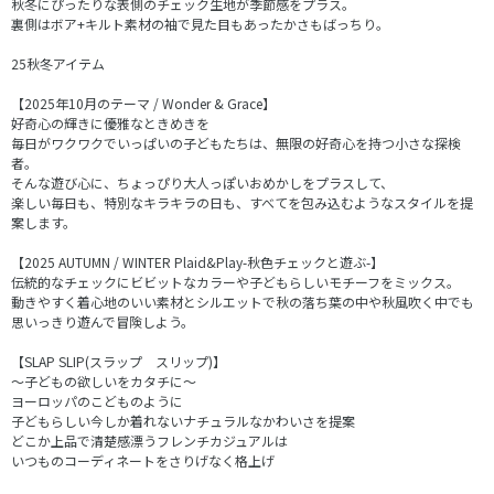
秋冬にぴったりな表側のチェック生地が季節感をプラス。
裏側はボア+キルト素材の袖で見た目もあったかさもばっちり。
25秋冬アイテム
【2025年10月のテーマ / Wonder & Grace】
好奇心の輝きに優雅なときめきを
毎日がワクワクでいっぱいの子どもたちは、無限の好奇心を持つ小さな探検
者。
そんな遊び心に、ちょっぴり大人っぽいおめかしをプラスして、
楽しい毎日も、特別なキラキラの日も、すべてを包み込むようなスタイルを提
案します。
【2025 AUTUMN / WINTER Plaid&Play-秋色チェックと遊ぶ-】
伝統的なチェックにビビットなカラーや子どもらしいモチーフをミックス。
動きやすく着心地のいい素材とシルエットで秋の落ち葉の中や秋風吹く中でも
思いっきり遊んで冒険しよう。
【SLAP SLIP(スラップ スリップ)】
～子どもの欲しいをカタチに～
ヨーロッパのこどものように
子どもらしい今しか着れないナチュラルなかわいさを提案
どこか上品で清楚感漂うフレンチカジュアルは
いつものコーディネートをさりげなく格上げ