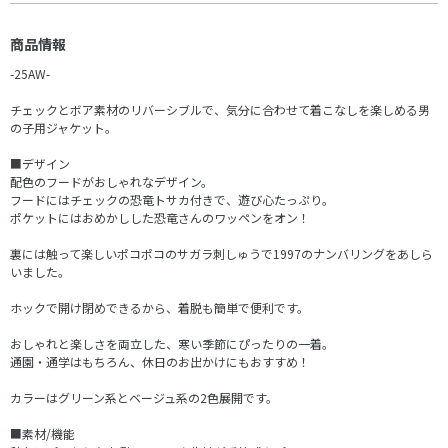
商品情報
-25AW-
チェックとボア素材のリバーシブルで、気分に合わせて着こなしを楽しめる男
の子用ジャケット。
■デザイン
配色のフードがおしゃれなデザイン。
フードにはチェックの恐竜トサカ付きで、遊び心たっぷり。
ポケットにはおめかしした恐竜さんのワッペンをオン！
裏には触って楽しいポコポコのサガラ刺しゅうで1997のナンバリングをあしら
いました。
ホックで開け閉めできるから、着脱も簡単で便利です。
おしゃれと楽しさを両立した、寒い季節にぴったりの一着。
通園・通学はもちろん、休日のお出かけにもおすすめ！
カラーはグリーン系とベージュ系の2色展開です。
■素材/機能