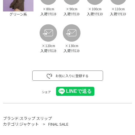
×
80cm
×
90cm
×
100cm
×
110cm
入荷ﾘｸｴｽﾄ
入荷ﾘｸｴｽﾄ
入荷ﾘｸｴｽﾄ
入荷ﾘｸｴｽﾄ
グリーン系
×
120cm
×
130cm
入荷ﾘｸｴｽﾄ
入荷ﾘｸｴｽﾄ
お気に入りに登録する
シェア
ブランド:
スラップ スリップ
カテゴリ:
ジャケット
FINAL SALE