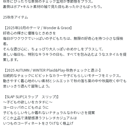
秋冬にぴったりな表側のチェック生地が季節感をプラス。
裏側はボア+キルト素材の袖で見た目もあったかさもばっちり。
25秋冬アイテム
【2025年10月のテーマ / Wonder & Grace】
好奇心の輝きに優雅なときめきを
毎日がワクワクでいっぱいの子どもたちは、無限の好奇心を持つ小さな探検
者。
そんな遊び心に、ちょっぴり大人っぽいおめかしをプラスして、
楽しい毎日も、特別なキラキラの日も、すべてを包み込むようなスタイルを提
案します。
【2025 AUTUMN / WINTER Plaid&Play-秋色チェックと遊ぶ-】
伝統的なチェックにビビットなカラーや子どもらしいモチーフをミックス。
動きやすく着心地のいい素材とシルエットで秋の落ち葉の中や秋風吹く中でも
思いっきり遊んで冒険しよう。
【SLAP SLIP(スラップ スリップ)】
～子どもの欲しいをカタチに～
ヨーロッパのこどものように
子どもらしい今しか着れないナチュラルなかわいさを提案
どこか上品で清楚感漂うフレンチカジュアルは
いつものコーディネートをさりげなく格上げ