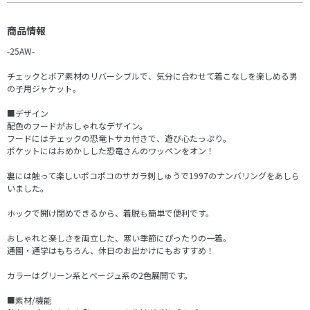
商品情報
-25AW-
チェックとボア素材のリバーシブルで、気分に合わせて着こなしを楽しめる男
の子用ジャケット。
■デザイン
配色のフードがおしゃれなデザイン。
フードにはチェックの恐竜トサカ付きで、遊び心たっぷり。
ポケットにはおめかしした恐竜さんのワッペンをオン！
裏には触って楽しいポコポコのサガラ刺しゅうで1997のナンバリングをあしら
いました。
ホックで開け閉めできるから、着脱も簡単で便利です。
おしゃれと楽しさを両立した、寒い季節にぴったりの一着。
通園・通学はもちろん、休日のお出かけにもおすすめ！
カラーはグリーン系とベージュ系の2色展開です。
■素材/機能