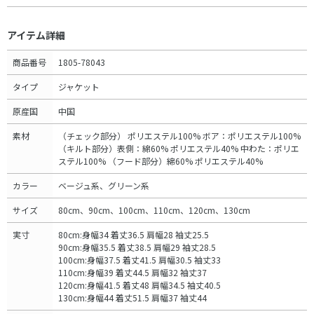
アイテム詳細
商品番号
1805-78043
タイプ
ジャケット
原産国
中国
素材
（チェック部分） ポリエステル100% ボア：ポリエステル100%
（キルト部分）表側：綿60% ポリエステル40% 中わた：ポリエ
ステル100% （フード部分）綿60% ポリエステル40%
カラー
ベージュ系、グリーン系
サイズ
80cm、90cm、100cm、110cm、120cm、130cm
実寸
80cm:身幅34 着丈36.5 肩幅28 袖丈25.5
90cm:身幅35.5 着丈38.5 肩幅29 袖丈28.5
100cm:身幅37.5 着丈41.5 肩幅30.5 袖丈33
110cm:身幅39 着丈44.5 肩幅32 袖丈37
120cm:身幅41.5 着丈48 肩幅34.5 袖丈40.5
130cm:身幅44 着丈51.5 肩幅37 袖丈44