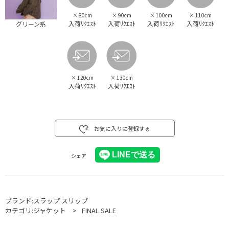
×
80cm
×
90cm
×
100cm
×
110cm
入荷ﾘｸｴｽﾄ
入荷ﾘｸｴｽﾄ
入荷ﾘｸｴｽﾄ
入荷ﾘｸｴｽﾄ
グリーン系
×
120cm
×
130cm
入荷ﾘｸｴｽﾄ
入荷ﾘｸｴｽﾄ
お気に入りに登録する
シェア
ブランド:
スラップ スリップ
カテゴリ:
ジャケット
FINAL SALE