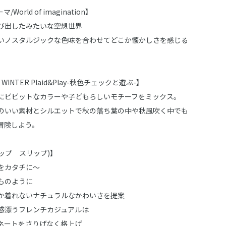
World of imagination】
び出したみたいな空想世界
いノスタルジックな色味を合わせてどこか懐かしさを感じる
 / WINTER Plaid&Play-秋色チェックと遊ぶ-】
にビビットなカラーや子どもらしいモチーフをミックス。
のいい素材とシルエットで秋の落ち葉の中や秋風吹く中でも
冒険しよう。
スラップ スリップ)】
をカタチに～
ものように
か着れないナチュラルなかわいさを提案
感漂うフレンチカジュアルは
ネートをさりげなく格上げ