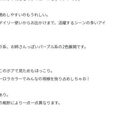
閉めしやすいのもうれしい。
デイリー使いからお出かけまで、活躍するシーンの多いアイ
ク系、お姉さんっぽいパープル系の2色展開です。
このボアで見ためもほっこり。
ーロラカラーでみんなの視線を独り占めしちゃお！
あり。
の裁断により一点一点異なります。