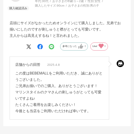
年代:
30代
お子さまの年齢:
1～2歳
性別:
女性
購入したサイズ:
90cm
お子さまの性別:
男の子
店頭にサイズがなかったためオンラインにて購入しました。兄弟でお
揃いにしたのですが刺しゅうと襟がとっても可愛いです。
主人からは高見えするね！と言われました。
参考になった
0
Like!
0
店舗からの回答
2025.4.8
この度はBEBEMALLをご利用いただき、誠にありがと
うございました。
ご兄弟お揃いでのご購入、ありがとうございます！
マリンスタイルのクマさんの刺しゅうがとっても可愛
いですよね♪
たくさんご着用をお楽しみください！
今後とも当店をご利用いただければ幸いです。