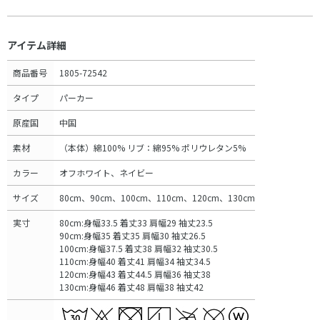
アイテム詳細
商品番号
1805-72542
タイプ
パーカー
原産国
中国
素材
（本体）綿100% リブ：綿95% ポリウレタン5%
カラー
オフホワイト、ネイビー
サイズ
80cm、90cm、100cm、110cm、120cm、130cm
実寸
80cm:身幅33.5 着丈33 肩幅29 袖丈23.5
90cm:身幅35 着丈35 肩幅30 袖丈26.5
100cm:身幅37.5 着丈38 肩幅32 袖丈30.5
110cm:身幅40 着丈41 肩幅34 袖丈34.5
120cm:身幅43 着丈44.5 肩幅36 袖丈38
130cm:身幅46 着丈48 肩幅38 袖丈42