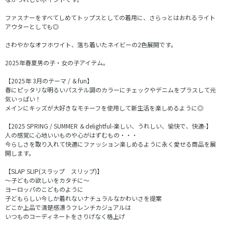
ファスナーをすべてしめてトップスとしての着用に、さらっとはおれるライト
アウターとしても◎
さわやかなオフホワイト、落ち着いたネイビーの2色展開です。
2025年春夏男の子・女の子アイテム。
【2025年 3月のテーマ / ＆fun】
春にピッタリな明るいパステル調のカラーにチェックやデニムをプラスして元
気いっぱい！
メインにキッズが大好きなモチーフを使用して新生活を楽しめるように◎
【2025 SPRING / SUMMER ＆delightful-楽しい、うれしい、愉快で、快適-】
人の感覚に心地いいものや心がはずむもの・・・
今らしさを取り入れて快適にファッション楽しめるように永く愛せる商品を展
開します。
【SLAP SLIP(スラップ スリップ)】
～子どもの欲しいをカタチに～
ヨーロッパのこどものように
子どもらしい今しか着れないナチュラルなかわいさを提案
どこか上品で清楚感漂うフレンチカジュアルは
いつものコーディネートをさりげなく格上げ