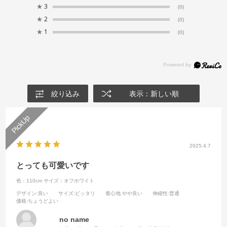
★
3
(0)
★
2
(0)
★
1
(0)
絞り込み
表示：新しい順
2025.4.7
とっても可愛いです
色：110cm
サイズ：オフホワイト
デザイン
:良い
サイズ
:ピッタリ
着心地
:やや良い
伸縮性
:普通
価格
:ちょうどよい
no name