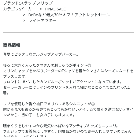
ブランド:
スラップ スリップ
カテゴリ:
パーカー
FINAL SALE
BeBeなど最大70％オフ！アウトレットセール
ライトアウター
商品情報
春夏にピッタリなフルジップアップパーカー。
後ろに大きく入ったクマさんの刺しゅうがポイント◎
マリンキャップをかぶりボーダーのTシャツを着たクマさんはシーズンムードを
プラスします。
フロントにほどこしたカンガルーポケットがアクセントになっています。
セーラーカラーにはラインのプリントを入れて細かなところまでこだわった1
着。
リブを使用した裾や袖口でメリハリあるシルエットが◎
前から見ても後ろから見てもとってもかわいいアイテムで性別を選ばないデザイ
ンだから、男の子にも女の子にもオススメ。
腕まくりをしやすいから元気いっぱいなアクティブキッズもニッコリ。
フルジップでお着替えしやすく、附属品がないのでお手入れしやすいのはみん
ながうれしいポイントです。