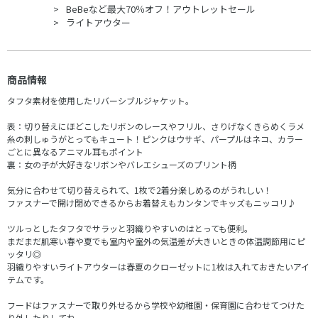
BeBeなど最大70％オフ！アウトレットセール
ライトアウター
商品情報
タフタ素材を使用したリバーシブルジャケット。
表：切り替えにほどこしたリボンのレースやフリル、さりげなくきらめくラメ
糸の刺しゅうがとってもキュート！ピンクはウサギ、パープルはネコ、カラー
ごとに異なるアニマル耳もポイント
裏：女の子が大好きなリボンやバレエシューズのプリント柄
気分に合わせて切り替えられて、1枚で2着分楽しめるのがうれしい！
ファスナーで開け閉めできるからお着替えもカンタンでキッズもニッコリ♪
ツルっとしたタフタでサラッと羽織りやすいのはとっても便利。
まだまだ肌寒い春や夏でも室内や室外の気温差が大きいときの体温調節用にピ
ッタリ◎
羽織りやすいライトアウターは春夏のクローゼットに1枚は入れておきたいアイ
テムです。
フードはファスナーで取り外せるから学校や幼稚園・保育園に合わせてつけた
り外したりしてね。