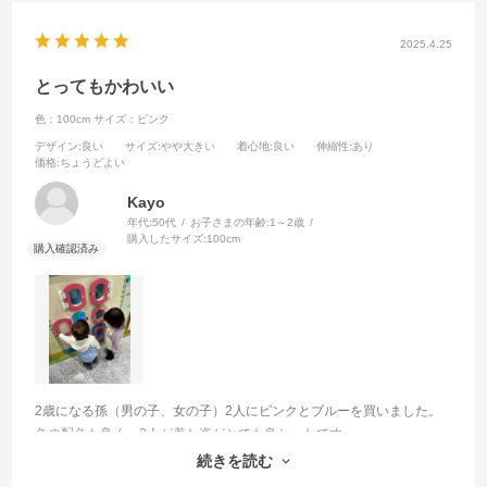
2025.4.25
とってもかわいい
色：100cm
サイズ：ピンク
デザイン
:良い
サイズ
:やや大きい
着心地
:良い
伸縮性
:あり
価格
:ちょうどよい
Kayo
年代:
50代
お子さまの年齢:
1～2歳
購入したサイズ:
100cm
2歳になる孫（男の子、女の子）2人にピンクとブルーを買いました。
色の配色も良く、2人が着た姿がとても良かったです。
ちょっと大きめでしたが、袖をおり、オーバーサイズで着ました。そ
続きを読む
れも、また可愛くて良かったです。