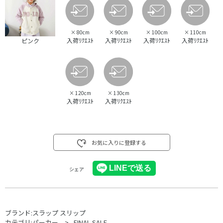
×
80cm
×
90cm
×
100cm
×
110cm
入荷ﾘｸｴｽﾄ
入荷ﾘｸｴｽﾄ
入荷ﾘｸｴｽﾄ
入荷ﾘｸｴｽﾄ
ピンク
×
120cm
×
130cm
入荷ﾘｸｴｽﾄ
入荷ﾘｸｴｽﾄ
お気に入りに登録する
シェア
ブランド:
スラップ スリップ
カテゴリ:
パーカー
FINAL SALE