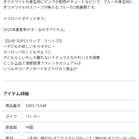
オフホワイトの身生地にピンクの配色がキュートなピンク、ブルーの身生地に
オフホワイトのスリーブが映えるブルーの2色展開です。
※フロントポケットあり。
2025年春夏男の子・女の子アイテム。
【SLAP SLIP(スラップ スリップ)】
～子どもの欲しいをカタチに～
ヨーロッパのこどものように
子どもらしい今しか着れないナチュラルなかわいさを提案
どこか上品で清楚感漂うフレンチカジュアルは
いつものコーディネートをさりげなく格上げ
アイテム詳細
商品番号
1805-71046
タイプ
パーカー
原産国
中国
素材
（本体）綿82% ポリエステル18% リブ：綿95% ポリウレタン5%