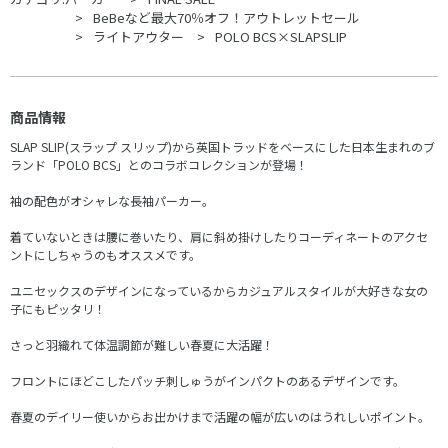
BeBeなど最大70％オフ！アウトレットセール
ライトアウター
POLO BCS×SLAPSLIP
商品情報
SLAP SLIP(スラップ スリップ)から英国トラッドをベースにした日本生まれのブ
ランド「POLO BCS」とのコラボコレクションが登場！
袖の配色がオシャレな長袖パーカー。
着ていないときは腰に巻いたり、肩に斜め掛けしたりコーディネートのアクセ
ントにしちゃうのもオススメです。
ユニセックスのデザインになっているからカジュアルスタイルが大好きな女の
子にもピッタリ！
さっと羽織れて体温調節が難しい春夏に大活躍！
フロントにほどこしたパッチ刺しゅうがインパクトのあるデザインです。
春夏のデイリー使いからお出かけまで活躍の幅が広いのはうれしいポイント。