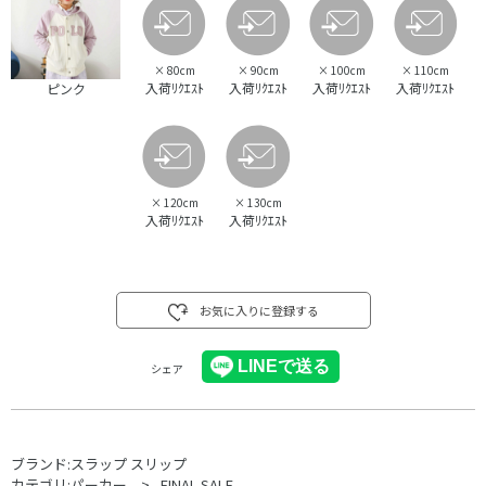
×
80cm
×
90cm
×
100cm
×
110cm
入荷ﾘｸｴｽﾄ
入荷ﾘｸｴｽﾄ
入荷ﾘｸｴｽﾄ
入荷ﾘｸｴｽﾄ
ピンク
×
120cm
×
130cm
入荷ﾘｸｴｽﾄ
入荷ﾘｸｴｽﾄ
お気に入りに登録する
シェア
ブランド:
スラップ スリップ
カテゴリ:
パーカー
FINAL SALE