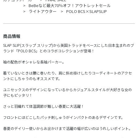
BeBeなど最大70％オフ！アウトレットセール
ライトアウター
POLO BCS×SLAPSLIP
商品情報
SLAP SLIP(スラップ スリップ)から英国トラッドをベースにした日本生まれのブ
ランド「POLO BCS」とのコラボコレクションが登場！
袖の配色がオシャレな長袖パーカー。
着ていないときは腰に巻いたり、肩に斜め掛けしたりコーディネートのアクセ
ントにしちゃうのもオススメです。
ユニセックスのデザインになっているからカジュアルスタイルが大好きな女の
子にもピッタリ！
さっと羽織れて体温調節が難しい春夏に大活躍！
フロントにほどこしたパッチ刺しゅうがインパクトのあるデザインです。
春夏のデイリー使いからお出かけまで活躍の幅が広いのはうれしいポイント。