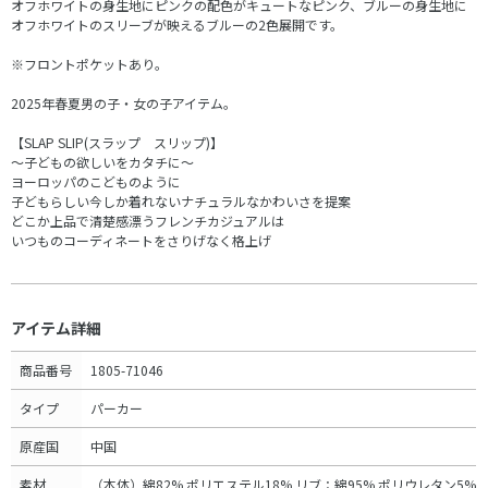
オフホワイトの身生地にピンクの配色がキュートなピンク、ブルーの身生地に
オフホワイトのスリーブが映えるブルーの2色展開です。
※フロントポケットあり。
2025年春夏男の子・女の子アイテム。
【SLAP SLIP(スラップ スリップ)】
～子どもの欲しいをカタチに～
ヨーロッパのこどものように
子どもらしい今しか着れないナチュラルなかわいさを提案
どこか上品で清楚感漂うフレンチカジュアルは
いつものコーディネートをさりげなく格上げ
アイテム詳細
商品番号
1805-71046
タイプ
パーカー
原産国
中国
素材
（本体）綿82% ポリエステル18% リブ：綿95% ポリウレタン5%