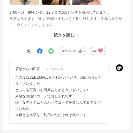
2歳0ヶ月、90センチ、12キロで100センチを着用しています。
丈感は長すぎず、袖は1回折ってちょうど良い感じです。生地も柔らか
く、全くチクチクしません！
前を開けてワンピースに合わせても可愛いですが、レギンスやチュー
続きを読む
ルスカート合わせもとっても可愛かったです！
落ち着いた色合いなので親子でお揃いにしても派手になり過ぎず、コ
ーデに取り入れやすかったです♪
参考になった
1
Like!
0
店舗からの回答
2024.11.15
この度はBEBEMALLをご利用いただき、誠にありがと
うございました。
とっても可愛いお写真ありがとうございます♪
素敵なお揃いコーデでおしゃれです！
様々なアイテムと合わせてコーデを楽しんでみてくだ
さいね☆
今後とも当店をご利用いただければ幸いです。