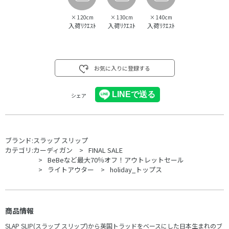
×
120cm
×
130cm
×
140cm
入荷ﾘｸｴｽﾄ
入荷ﾘｸｴｽﾄ
入荷ﾘｸｴｽﾄ
お気に入りに登録する
シェア
ブランド:
スラップ スリップ
カテゴリ:
カーディガン
FINAL SALE
BeBeなど最大70％オフ！アウトレットセール
ライトアウター
holiday_トップス
商品情報
SLAP SLIP(スラップ スリップ)から英国トラッドをベースにした日本生まれのブ