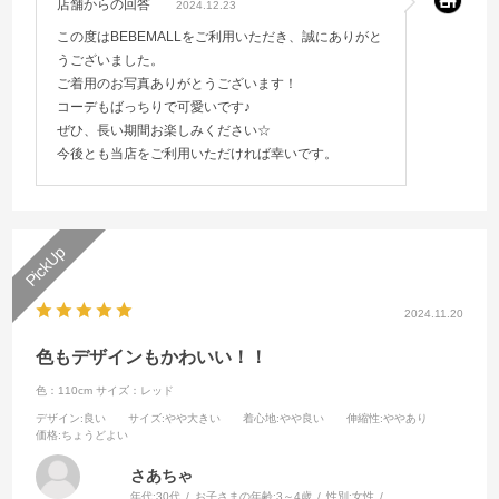
店舗からの回答
2024.12.23
この度はBEBEMALLをご利用いただき、誠にありがと
うございました。
ご着用のお写真ありがとうございます！
コーデもばっちりで可愛いです♪
ぜひ、長い期間お楽しみください☆
今後とも当店をご利用いただければ幸いです。
2024.11.20
色もデザインもかわいい！！
色：110cm
サイズ：レッド
デザイン
:良い
サイズ
:やや大きい
着心地
:やや良い
伸縮性
:ややあり
価格
:ちょうどよい
さあちゃ
年代:
30代
お子さまの年齢:
3～4歳
性別:
女性