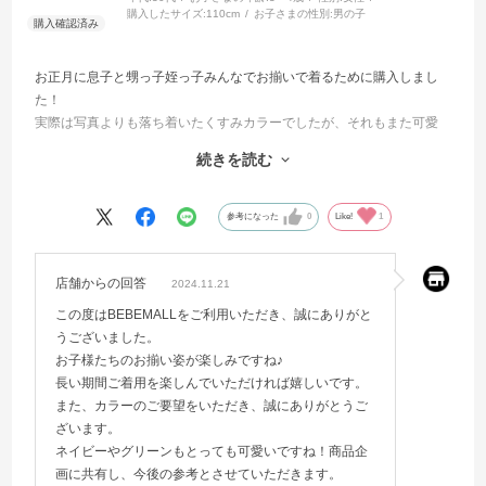
購入したサイズ:
110cm
お子さまの性別:
男の子
お正月に息子と甥っ子姪っ子みんなでお揃いで着るために購入しまし
た！
実際は写真よりも落ち着いたくすみカラーでしたが、それもまた可愛
かったです。
続きを読む
生地は薄めだったので、真冬はワンサイズ大きめを購入してインナー
を着るのが良さそうな感じでした。
春先まで活躍しそうです⭐︎
参考になった
0
Like!
1
個人的にはネイビー、グリーンなど色違いも欲しいのでバリエーショ
ンが増えたら嬉しいです。
店舗からの回答
2024.11.21
この度はBEBEMALLをご利用いただき、誠にありがと
うございました。
お子様たちのお揃い姿が楽しみですね♪
長い期間ご着用を楽しんでいただければ嬉しいです。
また、カラーのご要望をいただき、誠にありがとうご
ざいます。
ネイビーやグリーンもとっても可愛いですね！商品企
画に共有し、今後の参考とさせていただきます。