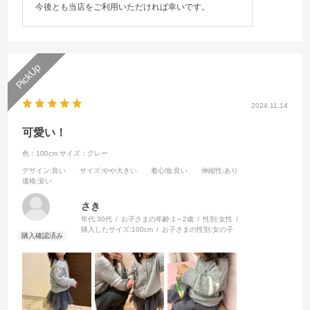
今後とも当店をご利用いただければ幸いです。
2024.11.14
可愛い！
色：100cm
サイズ：グレー
デザイン
:良い
サイズ
:やや大きい
着心地
:良い
伸縮性
:あり
価格
:安い
さき
年代:
30代
お子さまの年齢:
1～2歳
性別:
女性
購入したサイズ:
100cm
お子さまの性別:
女の子