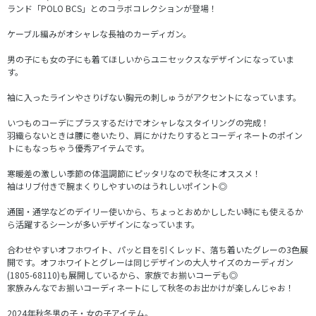
ランド「POLO BCS」とのコラボコレクションが登場！
ケーブル編みがオシャレな長袖のカーディガン。
男の子にも女の子にも着てほしいからユニセックスなデザインになっていま
す。
袖に入ったラインやさりげない胸元の刺しゅうがアクセントになっています。
いつものコーデにプラスするだけでオシャレなスタイリングの完成！
羽織らないときは腰に巻いたり、肩にかけたりするとコーディネートのポイン
トにもなっちゃう優秀アイテムです。
寒暖差の激しい季節の体温調節にピッタリなので秋冬にオススメ！
袖はリブ付きで腕まくりしやすいのはうれしいポイント◎
通園・通学などのデイリー使いから、ちょっとおめかししたい時にも使えるか
ら活躍するシーンが多いデザインになっています。
合わせやすいオフホワイト、パッと目を引くレッド、落ち着いたグレーの3色展
開です。オフホワイトとグレーは同じデザインの大人サイズのカーディガン
(1805-68110)も展開しているから、家族でお揃いコーデも◎
家族みんなでお揃いコーディネートにして秋冬のお出かけが楽しんじゃお！
2024年秋冬男の子・女の子アイテム。