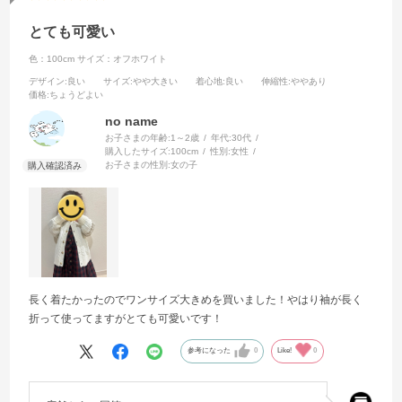
とても可愛い
色：100cm
サイズ：オフホワイト
デザイン
:良い
サイズ
:やや大きい
着心地
:良い
伸縮性
:ややあり
価格
:ちょうどよい
no name
お子さまの年齢:
1～2歳
年代:
30代
購入したサイズ:
100cm
性別:
女性
お子さまの性別:
女の子
長く着たかったのでワンサイズ大きめを買いました！やはり袖が長く
折って使ってますがとても可愛いです！
参考になった
0
Like!
0