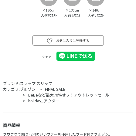
×
120cm
×
130cm
×
140cm
入荷ﾘｸｴｽﾄ
入荷ﾘｸｴｽﾄ
入荷ﾘｸｴｽﾄ
お気に入りに登録する
シェア
ブランド:
スラップ スリップ
カテゴリ:
ブルゾン
FINAL SALE
BeBeなど最大70％オフ！アウトレットセール
holiday_アウター
商品情報
フワフワで触り心地のいいファーを使用したフード付きブルゾン。