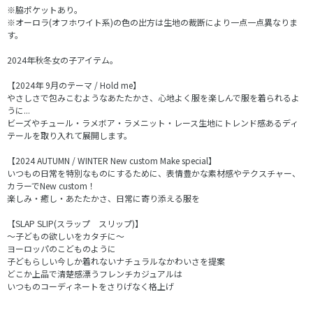
※脇ポケットあり。
※オーロラ(オフホワイト系)の色の出方は生地の裁断により一点一点異なりま
す。
2024年秋冬女の子アイテム。
【2024年 9月のテーマ / Hold me】
やさしさで包みこむようなあたたかさ、心地よく服を楽しんで服を着られるよ
うに...
ビーズやチュール・ラメボア・ラメニット・レース生地にトレンド感あるディ
テールを取り入れて展開します。
【2024 AUTUMN / WINTER New custom Make special】
いつもの日常を特別なものにするために、表情豊かな素材感やテクスチャー、
カラーでNew custom！
楽しみ・癒し・あたたかさ、日常に寄り添える服を
【SLAP SLIP(スラップ スリップ)】
～子どもの欲しいをカタチに～
ヨーロッパのこどものように
子どもらしい今しか着れないナチュラルなかわいさを提案
どこか上品で清楚感漂うフレンチカジュアルは
いつものコーディネートをさりげなく格上げ