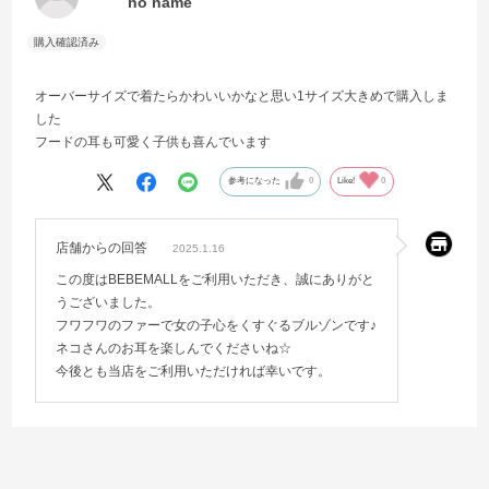
no name
オーバーサイズで着たらかわいいかなと思い1サイズ大きめで購入しま
した
フードの耳も可愛く子供も喜んでいます
参考になった
0
Like!
0
店舗からの回答
2025.1.16
この度はBEBEMALLをご利用いただき、誠にありがと
うございました。
フワフワのファーで女の子心をくすぐるブルゾンです♪
ネコさんのお耳を楽しんでくださいね☆
今後とも当店をご利用いただければ幸いです。