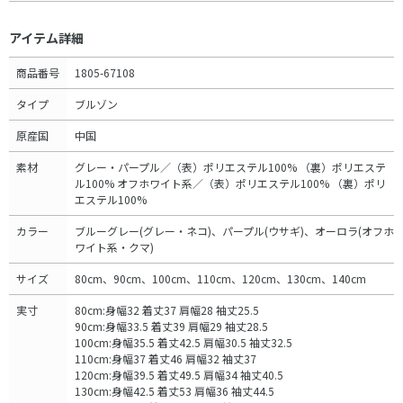
アイテム詳細
商品番号
1805-67108
タイプ
ブルゾン
原産国
中国
素材
グレー・パープル／（表）ポリエステル100% （裏）ポリエステ
ル100% オフホワイト系／（表）ポリエステル100% （裏）ポリ
エステル100%
カラー
ブルーグレー(グレー・ネコ)、パープル(ウサギ)、オーロラ(オフホ
ワイト系・クマ)
サイズ
80cm、90cm、100cm、110cm、120cm、130cm、140cm
実寸
80cm:身幅32 着丈37 肩幅28 袖丈25.5
90cm:身幅33.5 着丈39 肩幅29 袖丈28.5
100cm:身幅35.5 着丈42.5 肩幅30.5 袖丈32.5
110cm:身幅37 着丈46 肩幅32 袖丈37
120cm:身幅39.5 着丈49.5 肩幅34 袖丈40.5
130cm:身幅42.5 着丈53 肩幅36 袖丈44.5