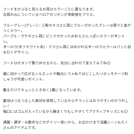
フードをかぶると見えるお耳はカラーごとに異なります。
左耳のみについているベロアのリボンが季節感をプラス。
ブルーグレー(グレー)：三角のネコさん耳にブルーがかったグレーは周りと差が
つくカラー。
パープル：ウサギさん耳にピンクがかったおねえさんっぽいカラーがオシャ
レ。
オーロラ(オフホワイト系)：クマさん耳にゆめかわなオーロラカラーはパッと目
を引くデザイン。
フードはボタンで取り外せるから、気分に合わせて変えてみてね◎
裾に向かって広がるシルエットや胸元にラメ糸でほどこしたリボンモチーフ刺
しゅうが可愛いポイント。
着るだけでキュンとときめく1着になっています。
裏地はつるつるした素材を使用しているからサラッとはおりやすいのがうれし
い！
袖口にはゴムが入っているから腕まくりもしやすくてアクティブキッズにも◎
通園・通学・お散歩などのデイリー使いから、お出かけまで活躍シーンもたく
さんのアイテムです。