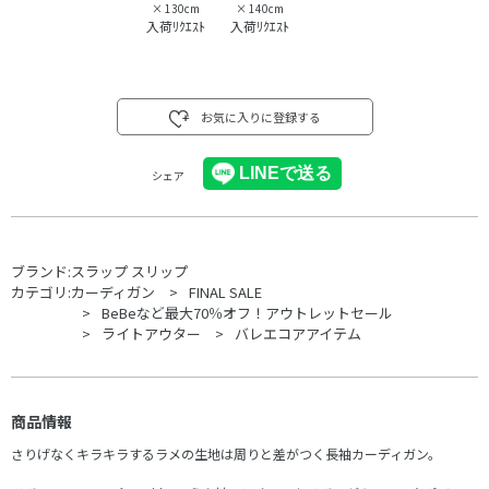
×
130cm
×
140cm
入荷ﾘｸｴｽﾄ
入荷ﾘｸｴｽﾄ
お気に入りに登録する
シェア
ブランド:
スラップ スリップ
カテゴリ:
カーディガン
FINAL SALE
BeBeなど最大70％オフ！アウトレットセール
ライトアウター
バレエコアアイテム
商品情報
さりげなくキラキラするラメの生地は周りと差がつく長袖カーディガン。