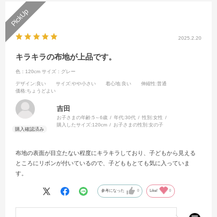
2025.2.20
キラキラの布地が上品です。
色：120cm
サイズ：グレー
デザイン
:良い
サイズ
:やや小さい
着心地
:良い
伸縮性
:普通
価格
:ちょうどよい
吉田
お子さまの年齢:
5～6歳
年代:
30代
性別:
女性
購入したサイズ:
120cm
お子さまの性別:
女の子
布地の表面が目立たない程度にキラキラしており、子どもから見える
ところにリボンが付いているので、子どももとても気に入っていま
す。
参考になった
0
Like!
0