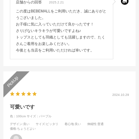
店舗からの回答
2025.2.21
この度はBEBEMALLをご利用いただき、誠にありがと
うございました。
お子様に気に入っていただけて良かったです！
さりげないキラキラが可愛いですよね♪
トップスとしても羽織としても活躍しますので、たく
さんご着用をお楽しみください。
今後とも当店をご利用いただければ幸いです。
2024.10.29
可愛いです
色：100cm
サイズ：パープル
デザイン
:良い
サイズ
:ピッタリ
着心地
:良い
伸縮性
:普通
価格
:ちょうどよい