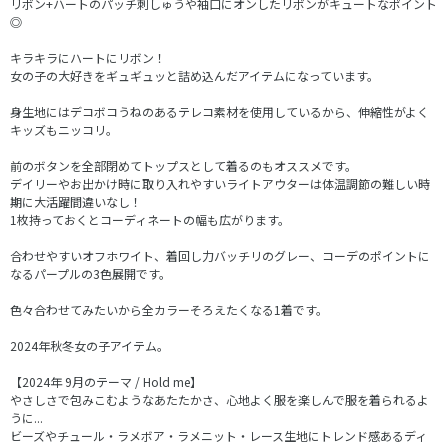
リボン+ハートのパッチ刺しゅうや袖口にオンしたリボンがキュートなポイント
◎
キラキラにハートにリボン！
女の子の大好きをギュギュッと詰め込んだアイテムになっています。
身生地にはデコボコうねのあるテレコ素材を使用しているから、伸縮性がよく
キッズもニッコリ。
前のボタンを全部閉めてトップスとして着るのもオススメです。
デイリーやお出かけ時に取り入れやすいライトアウターは体温調節の難しい時
期に大活躍間違いなし！
1枚持っておくとコーディネートの幅も広がります。
合わせやすいオフホワイト、着回し力バッチリのグレー、コーデのポイントに
なるパープルの3色展開です。
色々合わせてみたいから全カラーそろえたくなる1着です。
2024年秋冬女の子アイテム。
【2024年 9月のテーマ / Hold me】
やさしさで包みこむようなあたたかさ、心地よく服を楽しんで服を着られるよ
うに...
ビーズやチュール・ラメボア・ラメニット・レース生地にトレンド感あるディ