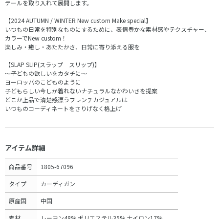
テールを取り入れて展開します。
【2024 AUTUMN / WINTER New custom Make special】
いつもの日常を特別なものにするために、表情豊かな素材感やテクスチャー、
カラーでNew custom！
楽しみ・癒し・あたたかさ、日常に寄り添える服を
【SLAP SLIP(スラップ スリップ)】
～子どもの欲しいをカタチに～
ヨーロッパのこどものように
子どもらしい今しか着れないナチュラルなかわいさを提案
どこか上品で清楚感漂うフレンチカジュアルは
いつものコーディネートをさりげなく格上げ
アイテム詳細
商品番号
1805-67096
タイプ
カーディガン
原産国
中国
素材
レーヨン48% ポリエステル35% ナイロン17%