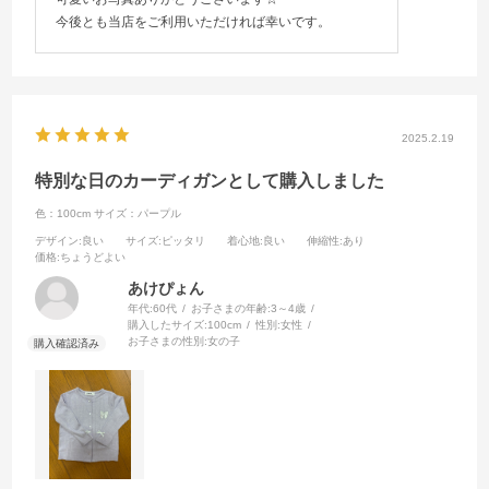
今後とも当店をご利用いただければ幸いです。
2025.2.19
特別な日のカーディガンとして購入しました
色：100cm
サイズ：パープル
デザイン
:良い
サイズ
:ピッタリ
着心地
:良い
伸縮性
:あり
価格
:ちょうどよい
あけぴょん
年代:
60代
お子さまの年齢:
3～4歳
購入したサイズ:
100cm
性別:
女性
お子さまの性別:
女の子