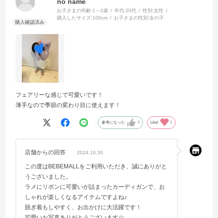
no name
お子さまの年齢:
1～2歳
年代:
20代
性別:
女性
購入したサイズ:
100cm
お子さまの性別:
女の子
フェアリーな感じで可愛いです！
薄手なので季節の変わり目に使えます！
参考になった
0
Like!
0
店舗からの回答
2024.10.30
この度はBEBEMALLをご利用いただき、誠にありがと
うございました。
ラメにリボンに可愛いが詰まったカーディガンで、お
しゃれが楽しくなるアイテムですよね♪
脱ぎ着もしやすく、お出かけに大活躍です！
可愛いお写真ありがとうございます☆