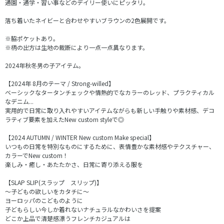
通園・通学・習い事などのデイリー使いにピッタリ。
落ち着いたネイビーと合わせやすいブラウンの2色展開です。
※脇ポケットあり。
※柄の出方は生地の裁断により一点一点異なります。
2024年秋冬男の子アイテム。
【2024年 8月のテーマ / Strong-willed】
ベーシックなタータンチェックや情熱的でなカラーのレッド、プラクティカル
なデニム...
実用的で日常に取り入れやすいアイテムながらも新しい手触りや素材感、デコ
ラティブ要素を加えたNew custom styleで◎
【2024 AUTUMN / WINTER New custom Make special】
いつもの日常を特別なものにするために、表情豊かな素材感やテクスチャー、
カラーでNew custom！
楽しみ・癒し・あたたかさ、日常に寄り添える服を
【SLAP SLIP(スラップ スリップ)】
～子どもの欲しいをカタチに～
ヨーロッパのこどものように
子どもらしい今しか着れないナチュラルなかわいさを提案
どこか上品で清楚感漂うフレンチカジュアルは