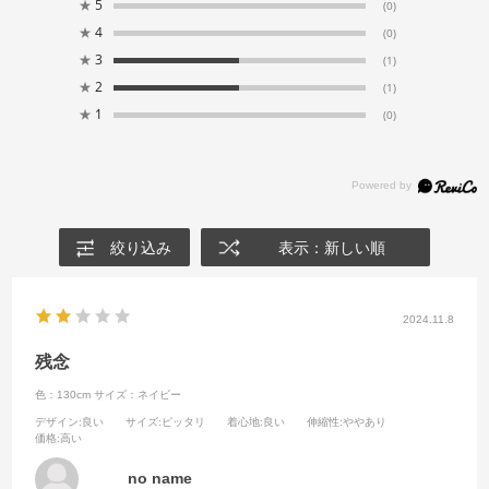
★
5
(0)
★
4
(0)
★
3
(1)
★
2
(1)
★
1
(0)
絞り込み
表示：新しい順
2024.11.8
残念
色：130cm
サイズ：ネイビー
デザイン
:良い
サイズ
:ピッタリ
着心地
:良い
伸縮性
:ややあり
価格
:高い
no name