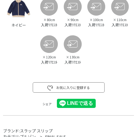
×
80cm
×
90cm
×
100cm
×
110cm
入荷ﾘｸｴｽﾄ
入荷ﾘｸｴｽﾄ
入荷ﾘｸｴｽﾄ
入荷ﾘｸｴｽﾄ
ネイビー
×
120cm
×
130cm
入荷ﾘｸｴｽﾄ
入荷ﾘｸｴｽﾄ
お気に入りに登録する
シェア
ブランド:
スラップ スリップ
カテゴリ:
ブルゾン
FINAL SALE