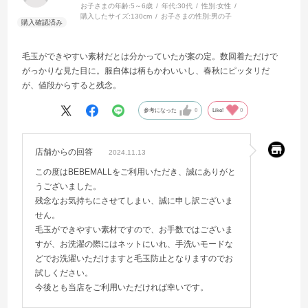
お子さまの年齢:
5～6歳
年代:
30代
性別:
女性
購入したサイズ:
130cm
お子さまの性別:
男の子
毛玉ができやすい素材だとは分かっていたが案の定。数回着ただけで
がっかりな見た目に。服自体は柄もかわいいし、春秋にピッタリだ
が、値段からすると残念。
参考になった
0
Like!
0
店舗からの回答
2024.11.13
この度はBEBEMALLをご利用いただき、誠にありがと
うございました。
残念なお気持ちにさせてしまい、誠に申し訳ございま
せん。
毛玉ができやすい素材ですので、お手数ではございま
すが、お洗濯の際にはネットにいれ、手洗いモードな
どでお洗濯いただけますと毛玉防止となりますのでお
試しください。
今後とも当店をご利用いただければ幸いです。