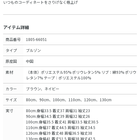
いつものコーディネートをさりげなく格上げ
アイテム詳細
商品番号
1805-66051
タイプ
ブルゾン
原産国
中国
素材
（本体）ポリエステル95% ポリウレタン5% リブ：綿93% ポリウ
レタン7% テープ：ポリエステル100%
カラー
ブラウン、ネイビー
サイズ
80cm、90cm、100cm、110cm、120cm、130cm
実寸
80cm:身幅33.5 着丈37 肩幅31 袖丈23
90cm:身幅34.5 着丈39 肩幅32 袖丈26
100cm:身幅35.5 着丈41 肩幅33.5 袖丈30.5
110cm:身幅37 着丈44.5 肩幅35 袖丈34.5
120cm:身幅39 着丈48 肩幅36.5 袖丈38
130cm:身幅41 着丈51.5 肩幅38 袖丈42.5