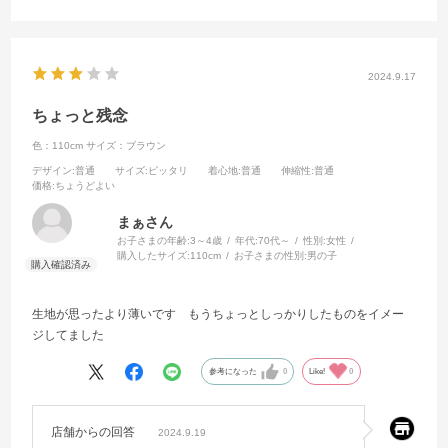
2024.9.17
ちょっと残念
色：110cm
サイズ：ブラウン
デザイン
:普通
サイズ
:ピッタリ
着心地
:普通
伸縮性
:普通
価格
:ちょうどよい
まぁさん
お子さまの年齢:
3～4歳
年代:
70代～
性別:
女性
購入したサイズ:
110cm
お子さまの性別:
男の子
生地が思ったより薄いです もうちょっとしっかりしたものをイメー
ジしてました
参考になった
0
Like!
0
店舗からの回答
2024.9.19