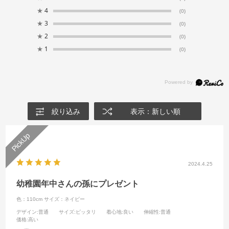
★
4
(0)
★
3
(0)
★
2
(0)
★
1
(0)
絞り込み
表示：新しい順
2024.4.25
幼稚園年中さんの孫にプレゼント
色：110cm
サイズ：ネイビー
デザイン
:普通
サイズ
:ピッタリ
着心地
:良い
伸縮性
:普通
価格
:高い