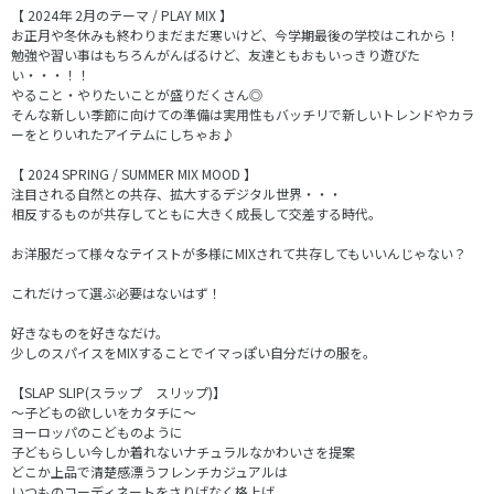
【 2024年 2月のテーマ / PLAY MIX 】
お正月や冬休みも終わりまだまだ寒いけど、今学期最後の学校はこれから！
勉強や習い事はもちろんがんばるけど、友達ともおもいっきり遊びた
い・・・！！
やること・やりたいことが盛りだくさん◎
そんな新しい季節に向けての準備は実用性もバッチリで新しいトレンドやカラ
ーをとりいれたアイテムにしちゃお♪
【 2024 SPRING / SUMMER MIX MOOD 】
注目される自然との共存、拡大するデジタル世界・・・
相反するものが共存してともに大きく成長して交差する時代。
お洋服だって様々なテイストが多様にMIXされて共存してもいいんじゃない？
これだけって選ぶ必要はないはず！
好きなものを好きなだけ。
少しのスパイスをMIXすることでイマっぽい自分だけの服を。
【SLAP SLIP(スラップ スリップ)】
～子どもの欲しいをカタチに～
ヨーロッパのこどものように
子どもらしい今しか着れないナチュラルなかわいさを提案
どこか上品で清楚感漂うフレンチカジュアルは
いつものコーディネートをさりげなく格上げ