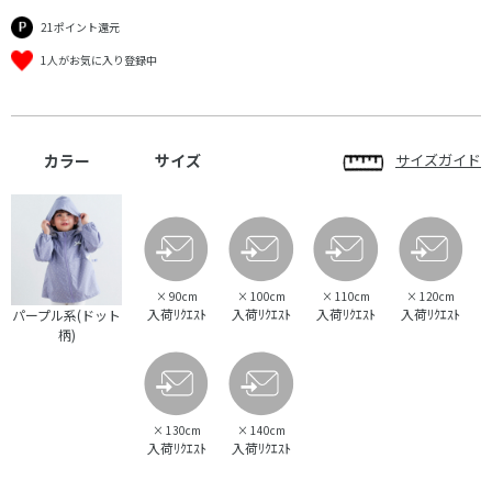
21ポイント還元
1人がお気に入り登録中
カラー
サイズ
サイズガイド
×
90cm
×
100cm
×
110cm
×
120cm
入荷ﾘｸｴｽﾄ
入荷ﾘｸｴｽﾄ
入荷ﾘｸｴｽﾄ
入荷ﾘｸｴｽﾄ
パープル系(ドット
柄)
×
130cm
×
140cm
入荷ﾘｸｴｽﾄ
入荷ﾘｸｴｽﾄ