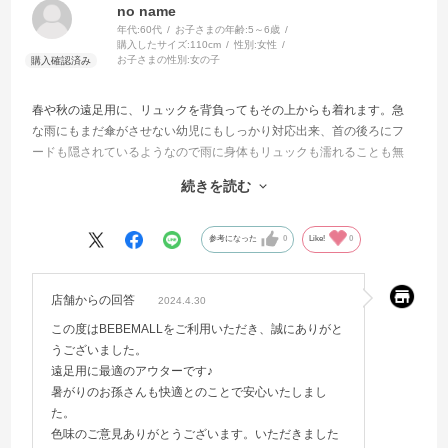
no name
年代:
60代
お子さまの年齢:
5～6歳
購入したサイズ:
110cm
性別:
女性
お子さまの性別:
女の子
春や秋の遠足用に、リュックを背負ってもその上からも着れます。急
な雨にもまだ傘がさせない幼児にもしっかり対応出来、首の後ろにフ
ードも隠されているようなので雨に身体もリュックも濡れることも無
く便利なようです。暑がりの孫も、着ていても中で蒸れる事が無いの
続きを読む
でとても快適なようです。生地はもう少し派手でもいいかと思いま
す。
参考になった
0
Like!
0
店舗からの回答
2024.4.30
この度はBEBEMALLをご利用いただき、誠にありがと
うございました。
遠足用に最適のアウターです♪
暑がりのお孫さんも快適とのことで安心いたしまし
た。
色味のご意見ありがとうございます。いただきました