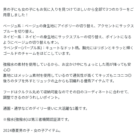
男の子にも女の子にもお気に入りを見つけてほしいから全部で3つのカラーをご
用意しました！
ベージュ系：ベージュの身生地にアイボリーの切り替え、アクセントにサックス
ブルーを切り替え。
ネイビー系：ネイビーの身生地にサックスブルーの切り替え、ポイントになる
ようにベージュの切り替えもオン。
ラベンダー(パープル系)：キュートなドット柄。胸元にはリボンとキラッと輝く
ゴールドのチャームをほどこしています。
強撥水の素材を使用しているから、お出かけ中にちょっとした雨が降っても安
心◎
裏地にはメッシュ素材を使用しているので通気性が高くてキッズもニコニコ◎
後ろのタブを外すとリュックの上からも羽織れる優秀アイテムです。
フードはクルクル丸めて収納可能なのでその日のコーディネートに合わせて、
調整できるのがうれしいポイント。
通園・通学などのデイリー使いに大活躍な1着です。
※撥水(強撥水)は第三者機関認証済です。
2024春夏男の子・女の子アイテム。