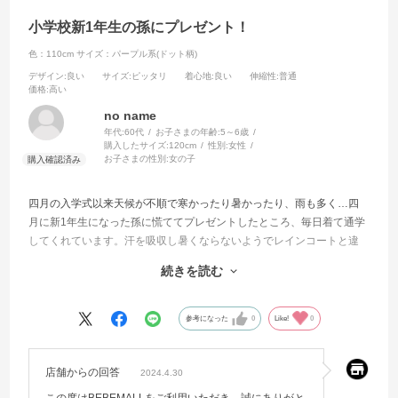
小学校新1年生の孫にプレゼント！
色：110cm
サイズ：パープル系(ドット柄)
デザイン
:良い
サイズ
:ピッタリ
着心地
:良い
伸縮性
:普通
価格
:高い
no name
年代:
60代
お子さまの年齢:
5～6歳
購入したサイズ:
120cm
性別:
女性
お子さまの性別:
女の子
四月の入学式以来天候が不順で寒かったり暑かったり、雨も多く…四
月に新1年生になった孫に慌ててプレゼントしたところ、毎日着て通学
してくれています。汗を吸収し暑くならないようでレインコートと違
い快適なようです。首の後ろにフードも付いていて傘の無い時の急な
続きを読む
雨にも安心です。色は少し地味ですが毎日着てくれているので寒がり
の孫も暖かいのでしょう。暑くなり過ぎず適切な温度に保ってくれる
ようです。幼稚園に行っている二人の孫達には春や秋の遠足用に急な
参考になった
0
Like!
0
雨にも対応出来リュックを背負っても着れるのでプレゼントしてお嫁
さん達に喜ばれました。生地はとてもいい強撥水です。
店舗からの回答
2024.4.30