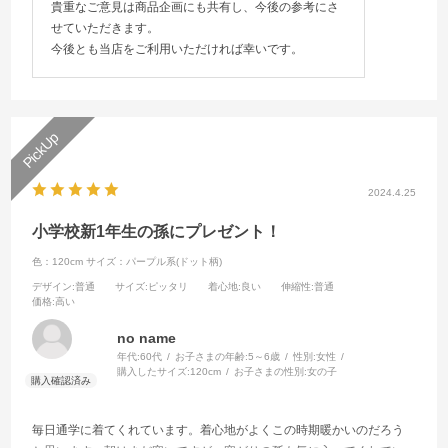
貴重なご意見は商品企画にも共有し、今後の参考にさ
せていただきます。
今後とも当店をご利用いただければ幸いです。
2024.4.25
小学校新1年生の孫にプレゼント！
色：120cm
サイズ：パープル系(ドット柄)
デザイン
:普通
サイズ
:ピッタリ
着心地
:良い
伸縮性
:普通
価格
:高い
no name
年代:
60代
お子さまの年齢:
5～6歳
性別:
女性
購入したサイズ:
120cm
お子さまの性別:
女の子
毎日通学に着てくれています。着心地がよくこの時期暖かいのだろう