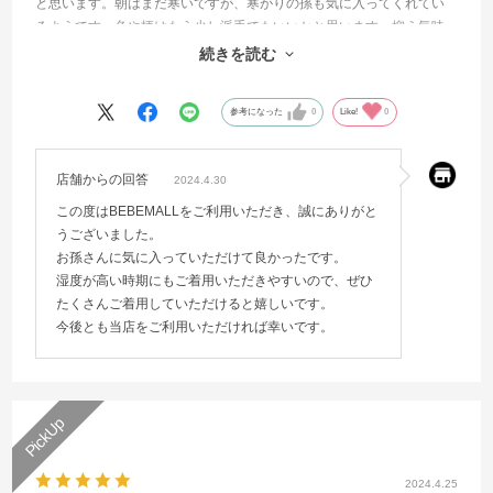
と思います。朝はまだ寒いですが、寒がりの孫も気に入ってくれてい
るようです。色や柄はもう少し派手でもいいかと思います。抑え気味
の色柄です。紫色に白ドットの柄です。生地はとてもいいようです。
続きを読む
レインコートのように暑くなり過ぎず、適温を保ちます。
参考になった
0
Like!
0
店舗からの回答
2024.4.30
この度はBEBEMALLをご利用いただき、誠にありがと
うございました。
お孫さんに気に入っていただけて良かったです。
湿度が高い時期にもご着用いただきやすいので、ぜひ
たくさんご着用していただけると嬉しいです。
今後とも当店をご利用いただければ幸いです。
2024.4.25