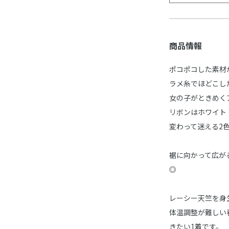
商品情報
ポコポコした素材
ラメ糸でほどこし
女の子がときめく
リボンはホワイト
変わって迷える2
裾に向かって広が
◎
レーシー天竺を身
体温調整が難しい
きたい1着です。