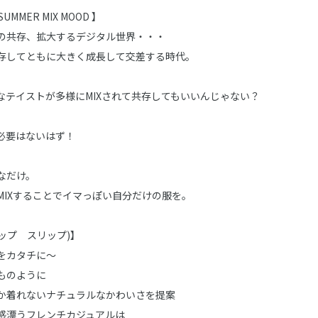
/ SUMMER MIX MOOD 】
の共存、拡大するデジタル世界・・・
存してともに大きく成長して交差する時代。
なテイストが多様にMIXされて共存してもいいんじゃない？
必要はないはず！
なだけ。
MIXすることでイマっぽい自分だけの服を。
スラップ スリップ)】
をカタチに～
ものように
か着れないナチュラルなかわいさを提案
感漂うフレンチカジュアルは