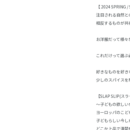
【 2024 SPRING 
注目される自然と
相反するものが共
お洋服だって様々
これだけって選ぶ
好きなものを好き
少しのスパイスを
【SLAP SLIP(
～子どもの欲しい
ヨーロッパのこど
子どもらしい今し
どこか上品で清楚