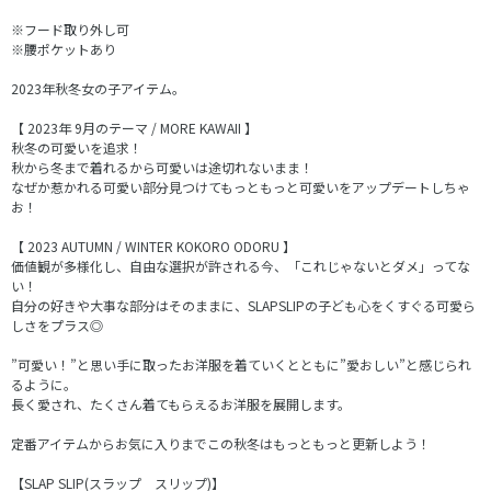
※フード取り外し可
※腰ポケットあり
2023年秋冬女の子アイテム。
【 2023年 9月のテーマ / MORE KAWAII 】
秋冬の可愛いを追求！
秋から冬まで着れるから可愛いは途切れないまま！
なぜか惹かれる可愛い部分見つけてもっともっと可愛いをアップデートしちゃ
お！
【 2023 AUTUMN / WINTER KOKORO ODORU 】
価値観が多様化し、自由な選択が許される今、「これじゃないとダメ」ってな
い！
自分の好きや大事な部分はそのままに、SLAPSLIPの子ども心をくすぐる可愛ら
しさをプラス◎
”可愛い！”と思い手に取ったお洋服を着ていくとともに”愛おしい”と感じられ
るように。
長く愛され、たくさん着てもらえるお洋服を展開します。
定番アイテムからお気に入りまでこの秋冬はもっともっと更新しよう！
【SLAP SLIP(スラップ スリップ)】