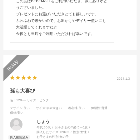
この度はBEBEMALLをご利用いただき、誠にありがと
うございました。
プレゼントにお選びいただきとても嬉しいです。
ふわふわで暖かいので、お出かけやデイリー使いにも
大活躍してくれますね☆
今後とも当店をご利用いただければ幸いです。
2024.1.3
孫も大喜び
色：120cm
サイズ：ピンク
デザイン
:良い
サイズ
:やや大きい
着心地
:良い
伸縮性
:普通
価格
:安い
しょう
年代:
60代
お子さまの年齢:
5～6歳
購入したサイズ:
120cm
性別:
女性
お子さまの性別:
女の子