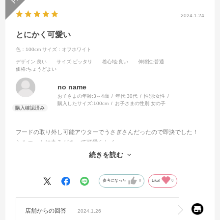
2024.1.24
とにかく可愛い
色：100cm
サイズ：オフホワイト
デザイン
:良い
サイズ
:ピッタリ
着心地
:良い
伸縮性
:普通
価格
:ちょうどよい
no name
お子さまの年齢:
3～4歳
年代:
30代
性別:
女性
購入したサイズ:
100cm
お子さまの性別:
女の子
フードの取り外し可能アウターでうさぎさんだったので即決でした！
シルエットに丸みがあって可愛らしく
フード取り外し可能なのでコーデのテーマに合わせてつけたいです！
続きを読む
耳は長くないので引っかかる心配もないかと思います！
参考になった
0
Like!
0
店舗からの回答
2024.1.26