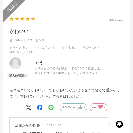
2024.1.12
かわいい！
色：90cm
サイズ：ピンク
デザイン
:良い
サイズ
:ピッタリ
着心地
:良い
伸縮性
:あり
価格
:ちょうどよい
ぐう
お子さまの年齢:
9歳以上
年代:
50代
性別:
女性
購入したサイズ:
90cm
お子さまの性別:
女の子
モコモコしてかわいい！でもかわいいだけじゃなくて軽くて暖かそう
です。プレゼントしたらとても喜ばれました。
参考になった
0
Like!
2
店舗からの回答
2024.1.15