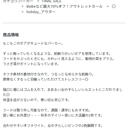
カテゴリ:
パーカー
FINAL SALE
BeBeなど最大70％オフ！アウトレットセール
〇
holiday_アウター
商品情報
もこもこのボアがキュートなパーカー。
ずっと触っていたくなるような、肌触りのいいボアを使用しています。
フードをかぶったときにも、かわいく見えるように、動物の耳をプラス。
うさぎ耳がポイントになっています。
タフタ素材の裏地付きなので、つるっとなめらかな肌触り。
摩擦なくするっと羽織っていただけてストレスフリー◎
袖口と裾にはゴムを入れて、まあるい女の子らしいシルエットにこだわりまし
た◎
体温を逃がさないので、寒い日も安心です。
フードは取り外し可能なので、通園・通学にもおすすめ。
習い事にお外遊び・・・秋冬のデイリー使いに大活躍の1枚です。
合わせやすいオフホワイト、女の子らしいピンクの2色展開です。