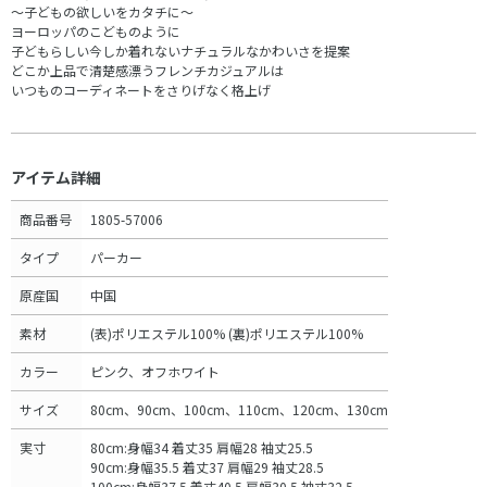
～子どもの欲しいをカタチに～
ヨーロッパのこどものように
子どもらしい今しか着れないナチュラルなかわいさを提案
どこか上品で清楚感漂うフレンチカジュアルは
いつものコーディネートをさりげなく格上げ
アイテム詳細
商品番号
1805-57006
タイプ
パーカー
原産国
中国
素材
(表)ポリエステル100% (裏)ポリエステル100%
カラー
ピンク、オフホワイト
サイズ
80cm、90cm、100cm、110cm、120cm、130cm
実寸
80cm:身幅34 着丈35 肩幅28 袖丈25.5
90cm:身幅35.5 着丈37 肩幅29 袖丈28.5
100cm:身幅37.5 着丈40.5 肩幅30.5 袖丈32.5