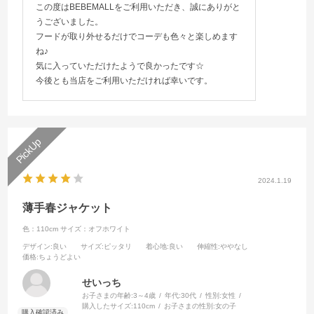
この度はBEBEMALLをご利用いただき、誠にありがと
うございました。
フードが取り外せるだけでコーデも色々と楽しめます
ね♪
気に入っていただけたようで良かったです☆
今後とも当店をご利用いただければ幸いです。
2024.1.19
薄手春ジャケット
色：110cm
サイズ：オフホワイト
デザイン
:良い
サイズ
:ピッタリ
着心地
:良い
伸縮性
:ややなし
価格
:ちょうどよい
せいっち
お子さまの年齢:
3～4歳
年代:
30代
性別:
女性
購入したサイズ:
110cm
お子さまの性別:
女の子