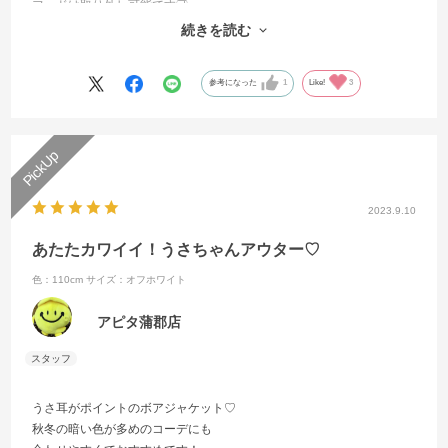
フードは取り外し可能です🉑
お子様の大好きなジャケットで通園もお出かけも、バッチリの1枚です
続きを読む
⭐︎
参考になった
1
Like!
3
2023.9.10
あたたカワイイ！うさちゃんアウター♡
色：110cm
サイズ：オフホワイト
アピタ蒲郡店
うさ耳がポイントのボアジャケット♡
秋冬の暗い色が多めのコーデにも