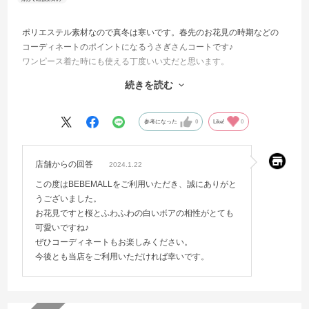
ポリエステル素材なので真冬は寒いです。春先のお花見の時期などの
コーディネートのポイントになるうさぎさんコートです♪
ワンピース着た時にも使える丁度いい丈だと思います。
続きを読む
来年の春用で、いまは身長95センチの子ですが110を買い、当然袖は長
いけどひと折りしていい感じです。今年の冬もちょっと緩めで着せら
れるので楽しみです。綺麗めなワンピースにも合わせたいから白にし
参考になった
0
Like!
0
ました。
店舗からの回答
2024.1.22
この度はBEBEMALLをご利用いただき、誠にありがと
うございました。
お花見ですと桜とふわふわの白いボアの相性がとても
可愛いですね♪
ぜひコーディネートもお楽しみください。
今後とも当店をご利用いただければ幸いです。