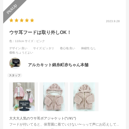
2023.9.28
ウサ耳フードは取り外しOK！
色：110cm
サイズ：ピンク
デザイン
:良い
サイズ
:ピッタリ
着心地
:良い
伸縮性
:なし
価格
:ちょうどよい
アルカキット錦糸町赤ちゃん本舗
大大大人気のウサ耳ボアジャケット(*≧∀≦*)
フードが付いてると、保育園に着ていけない〜っって声にお応えして...