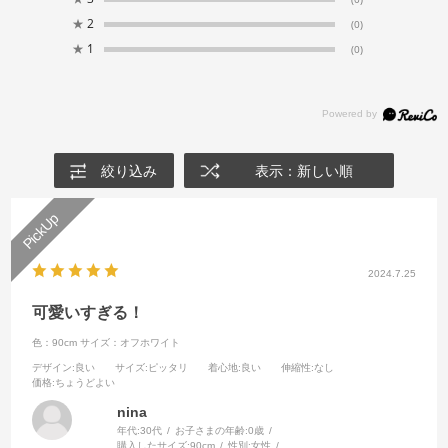
★
2
(0)
★
1
(0)
絞り込み
表示：新しい順
2024.7.25
可愛いすぎる！
色：90cm
サイズ：オフホワイト
デザイン
:良い
サイズ
:ピッタリ
着心地
:良い
伸縮性
:なし
価格
:ちょうどよい
nina
年代:
30代
お子さまの年齢:
0歳
購入したサイズ:
90cm
性別:
女性