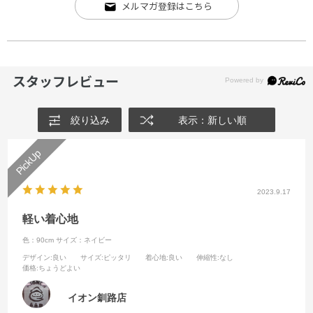
メルマガ登録はこちら
スタッフレビュー
絞り込み
表示：新しい順
2023.9.17
軽い着心地
色：90cm
サイズ：ネイビー
デザイン
:良い
サイズ
:ピッタリ
着心地
:良い
伸縮性
:なし
価格
:ちょうどよい
イオン釧路店