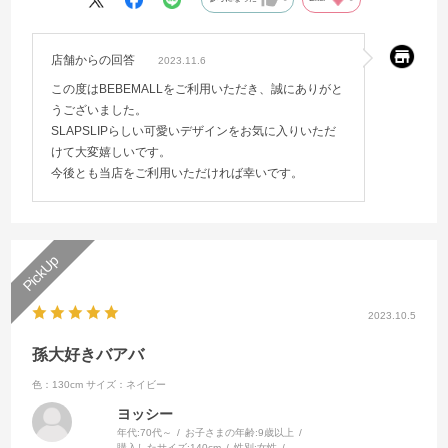
店舗からの回答
2023.11.6
この度はBEBEMALLをご利用いただき、誠にありがと
うございました。
SLAPSLIPらしい可愛いデザインをお気に入りいただ
けて大変嬉しいです。
今後とも当店をご利用いただければ幸いです。
2023.10.5
孫大好きバアバ
色：130cm
サイズ：ネイビー
ヨッシー
年代:
70代～
お子さまの年齢:
9歳以上
購入したサイズ:
140cm
性別:
女性