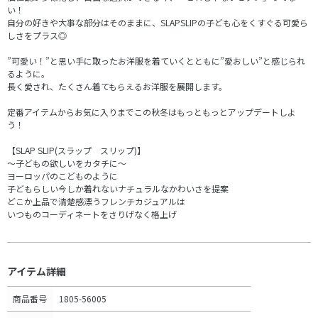
い！
自分の好きや大事な部分はそのままに、SLAPSLIPの子ども心をくすぐる可愛ら
しさをプラス◎
”可愛い！”と思い手に取ったお洋服を着ていくとともに”愛おしい”と感じられ
るように。
長く愛され、たくさん着てもらえるお洋服を展開します。
定番アイテムからお気に入りまでこの秋冬はもっともっとアップデートしよ
う！
【SLAP SLIP(スラップ スリップ)】
～子どもの欲しいをカタチに～
ヨーロッパのこどものように
子どもらしい今しか着れないナチュラルなかわいさを提案
どこか上品で清楚感漂うフレンチカジュアルは
いつものコーディネートをさりげなく格上げ
アイテム詳細
商品番号
1805-56005