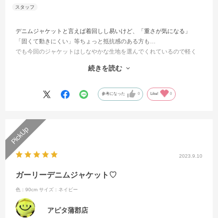
デニムジャケットと言えば着回しし易いけど、「重さが気になる」
「固くて動きにくい」等ちょっと抵抗感のある方も…
でも今回のジャケットはしなやかな生地を選んでくれているので軽く
羽織れます
続きを読む
ジャストサイズなので90からの展開ですが80(75〜85)着用のお子様か
らご使用頂けます👍
参考になった
0
Like!
0
2023.9.10
ガーリーデニムジャケット♡
色：90cm
サイズ：ネイビー
アピタ蒲郡店