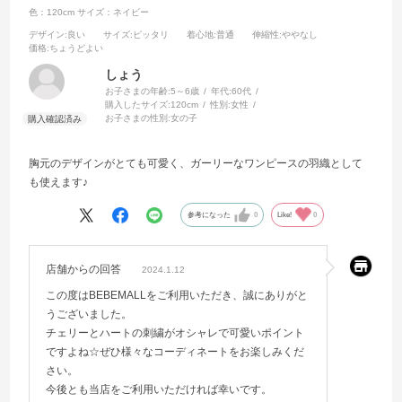
色：120cm
サイズ：ネイビー
デザイン
:良い
サイズ
:ピッタリ
着心地
:普通
伸縮性
:ややなし
価格
:ちょうどよい
しょう
お子さまの年齢:
5～6歳
年代:
60代
購入したサイズ:
120cm
性別:
女性
お子さまの性別:
女の子
胸元のデザインがとても可愛く、ガーリーなワンピースの羽織として
も使えます♪
参考になった
0
Like!
0
店舗からの回答
2024.1.12
この度はBEBEMALLをご利用いただき、誠にありがと
うございました。
チェリーとハートの刺繍がオシャレで可愛いポイント
ですよね☆ぜひ様々なコーディネートをお楽しみくだ
さい。
今後とも当店をご利用いただければ幸いです。