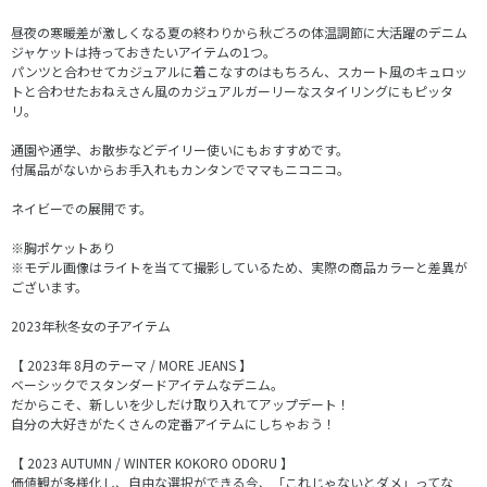
昼夜の寒暖差が激しくなる夏の終わりから秋ごろの体温調節に大活躍のデニム
ジャケットは持っておきたいアイテムの1つ。
パンツと合わせてカジュアルに着こなすのはもちろん、スカート風のキュロッ
トと合わせたおねえさん風のカジュアルガーリーなスタイリングにもピッタ
リ。
通園や通学、お散歩などデイリー使いにもおすすめです。
付属品がないからお手入れもカンタンでママもニコニコ。
ネイビーでの展開です。
※胸ポケットあり
※モデル画像はライトを当てて撮影しているため、実際の商品カラーと差異が
ございます。
2023年秋冬女の子アイテム
【 2023年 8月のテーマ / MORE JEANS 】
ベーシックでスタンダードアイテムなデニム。
だからこそ、新しいを少しだけ取り入れてアップデート！
自分の大好きがたくさんの定番アイテムにしちゃおう！
【 2023 AUTUMN / WINTER KOKORO ODORU 】
価値観が多様化し、自由な選択ができる今、「これじゃないとダメ」ってな