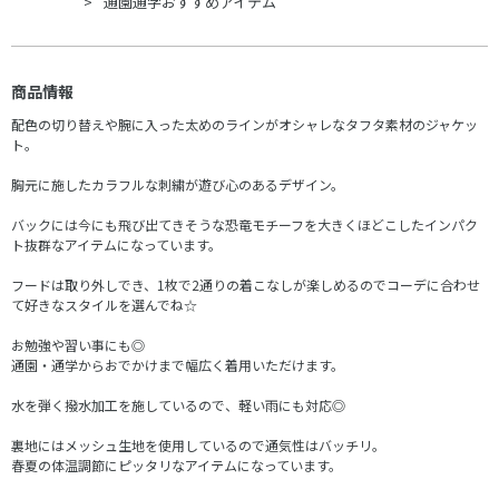
通園通学おすすめアイテム
商品情報
配色の切り替えや腕に入った太めのラインがオシャレなタフタ素材のジャケッ
ト。
胸元に施したカラフルな刺繍が遊び心のあるデザイン。
バックには今にも飛び出てきそうな恐竜モチーフを大きくほどこしたインパク
ト抜群なアイテムになっています。
フードは取り外しでき、1枚で2通りの着こなしが楽しめるのでコーデに合わせ
て好きなスタイルを選んでね☆
お勉強や習い事にも◎
通園・通学からおでかけまで幅広く着用いただけます。
水を弾く撥水加工を施しているので、軽い雨にも対応◎
裏地にはメッシュ生地を使用しているので通気性はバッチリ。
春夏の体温調節にピッタリなアイテムになっています。