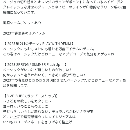
ベージュの切り替えとオレンジのラインがポイントになっているネイビー系と
グレイッシュな薄めのグリーンとネイビーのラインが印象的なグリーン系の2色
展開になっています。
両脇シームポケットあり
2023年春夏男の子アイテム
【 2023年 2月のテーマ / PLAY WITH DENIM 】
ベーシックにもおしゃれにも着れる万能アイテムのデニム。
この春はベーシックだけどおニューなアプデコーデで気分もアゲちゃお！
【 2023 SPRING / SUMMER Fresh Up！ 】
ベーシックがいいけど新しいものが欲しい！
何かちょっと違うかわいく、ときめく部分が欲しい！
2023年の春夏はときめきを具現化させたベーシックだけどおニューなアプデ商
品を展開します。
【SLAP SLIP(スラップ スリップ)】
～子どもの欲しいをカタチに～
ヨーロッパのこどものように
子どもらしい今しか着れないナチュラルなかわいさを提案
どこか上品で清楚感漂うフレンチカジュアルは
いつものコーディネートをさりげなく格上げ