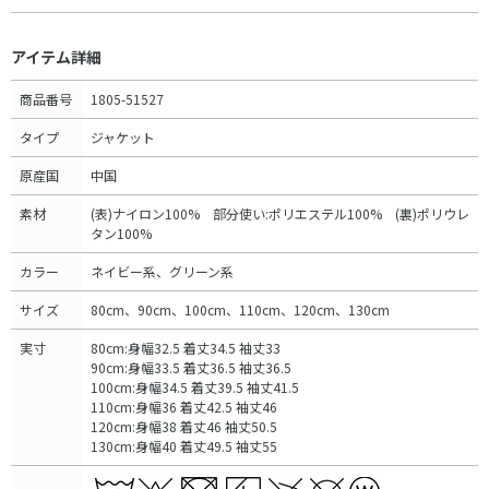
アイテム詳細
商品番号
1805-51527
タイプ
ジャケット
原産国
中国
素材
(表)ナイロン100% 部分使い:ポリエステル100% (裏)ポリウレ
タン100%
カラー
ネイビー系、グリーン系
サイズ
80cm、90cm、100cm、110cm、120cm、130cm
実寸
80cm:身幅32.5 着丈34.5 袖丈33
90cm:身幅33.5 着丈36.5 袖丈36.5
100cm:身幅34.5 着丈39.5 袖丈41.5
110cm:身幅36 着丈42.5 袖丈46
120cm:身幅38 着丈46 袖丈50.5
130cm:身幅40 着丈49.5 袖丈55