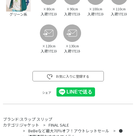
×
80cm
×
90cm
×
100cm
×
110cm
入荷ﾘｸｴｽﾄ
入荷ﾘｸｴｽﾄ
入荷ﾘｸｴｽﾄ
入荷ﾘｸｴｽﾄ
グリーン系
×
120cm
×
130cm
入荷ﾘｸｴｽﾄ
入荷ﾘｸｴｽﾄ
お気に入りに登録する
シェア
ブランド:
スラップ スリップ
カテゴリ:
ジャケット
FINAL SALE
BeBeなど最大70％オフ！アウトレットセール
●