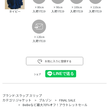
×
80cm
×
90cm
×
100cm
×
110cm
入荷ﾘｸｴｽﾄ
入荷ﾘｸｴｽﾄ
入荷ﾘｸｴｽﾄ
入荷ﾘｸｴｽﾄ
ネイビー
×
120cm
入荷ﾘｸｴｽﾄ
お気に入りに登録する
シェア
ブランド:
スラップ スリップ
カテゴリ:
ジャケット
ブルゾン
FINAL SALE
BeBeなど最大70％オフ！アウトレットセール