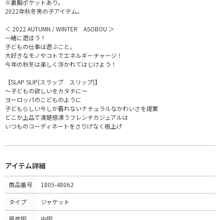
※裏胸ポケットあり。
2022年秋冬男の子アイテム。
＜ 2022 AUTUMN / WINTER ASOBOU ＞
一緒に遊ぼう！
子どもの仕事は遊ぶこと。
大好きなモノやコトでエネルギーチャージ！
今年の秋冬は楽しく浮かれてはじけよう！
【SLAP SLIP(スラップ スリップ)】
～子どもの欲しいをカタチに～
ヨーロッパのこどものように
子どもらしい今しか着れないナチュラルなかわいさを提案
どこか上品で清楚感漂うフレンチカジュアルは
いつものコーディネートをさりげなく格上げ
アイテム詳細
商品番号
1805-48062
タイプ
ジャケット
原産国
中国