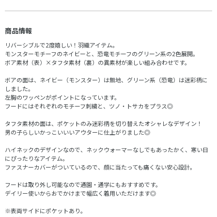
商品情報
リバーシブルで2度嬉しい！羽織アイテム。
モンスターモチーフのネイビーと、恐竜モチーフのグリーン系の2色展開。
ボア素材（表）×タフタ素材（裏）の異素材が楽しい組み合わせです。
ボアの面は、ネイビー（モンスター）は無地、グリーン系（恐竜）は迷彩柄に
しました。
左胸のワッペンがポイントになっています。
フードにはそれぞれのモチーフ刺繍と、ツノ・トサカをプラス◎
タフタ素材の面は、ポケットのみ迷彩柄を切り替えたオシャレなデザイン！
男の子らしいかっこいいいアウターに仕上がりました◎
ハイネックのデザインなので、ネックウォーマーなしでもあったかく、寒い日
にぴったりなアイテム。
ファスナーカバーがついているので、顔に当たっても痛くない安心設計。
フードは取り外し可能なので通園・通学にもおすすめです。
デイリー使いからおでかけまで幅広く着用いただけます◎
※表両サイドにポケットあり。