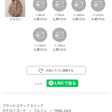
×
80cm
×
90cm
×
100cm
×
110cm
入荷ﾘｸｴｽﾄ
入荷ﾘｸｴｽﾄ
入荷ﾘｸｴｽﾄ
入荷ﾘｸｴｽﾄ
ブラウン
×
120cm
×
130cm
入荷ﾘｸｴｽﾄ
入荷ﾘｸｴｽﾄ
お気に入りに登録する
シェア
ブランド:
スラップ スリップ
カテゴリ:
コート
ブルゾン
FINAL SALE