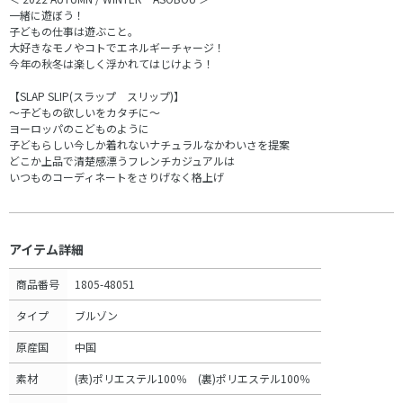
一緒に遊ぼう！
子どもの仕事は遊ぶこと。
大好きなモノやコトでエネルギーチャージ！
今年の秋冬は楽しく浮かれてはじけよう！
【SLAP SLIP(スラップ スリップ)】
～子どもの欲しいをカタチに～
ヨーロッパのこどものように
子どもらしい今しか着れないナチュラルなかわいさを提案
どこか上品で清楚感漂うフレンチカジュアルは
いつものコーディネートをさりげなく格上げ
アイテム詳細
商品番号
1805-48051
タイプ
ブルゾン
原産国
中国
素材
(表)ポリエステル100％ (裏)ポリエステル100％