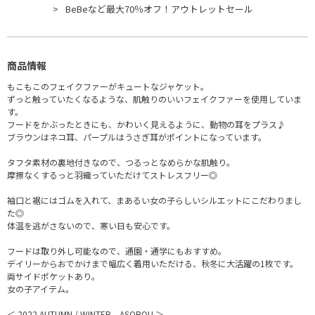
BeBeなど最大70％オフ！アウトレットセール
商品情報
もこもこのフェイクファーがキュートなジャケット。
ずっと触っていたくなるような、肌触りのいいフェイクファーを使用していま
す。
フードをかぶったときにも、かわいく見えるように、動物の耳をプラス♪
ブラウンはネコ耳、パープルはうさぎ耳がポイントになっています。
タフタ素材の裏地付きなので、つるっとなめらかな肌触り。
摩擦なくするっと羽織っていただけてストレスフリー◎
袖口と裾にはゴムを入れて、まあるい女の子らしいシルエットにこだわりまし
た◎
体温を逃がさないので、寒い日も安心です。
フードは取り外し可能なので、通園・通学にもおすすめ。
デイリーからおでかけまで幅広く着用いただける、秋冬に大活躍の1枚です。
両サイドポケットあり。
女の子アイテム。
＜ 2022 AUTUMN / WINTER ASOBOU ＞