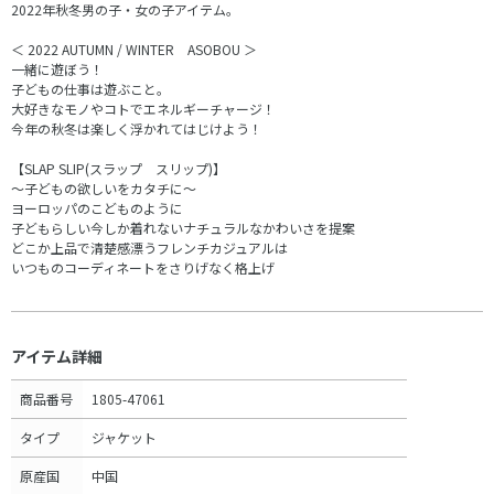
2022年秋冬男の子・女の子アイテム。
＜ 2022 AUTUMN / WINTER ASOBOU ＞
一緒に遊ぼう！
子どもの仕事は遊ぶこと。
大好きなモノやコトでエネルギーチャージ！
今年の秋冬は楽しく浮かれてはじけよう！
【SLAP SLIP(スラップ スリップ)】
～子どもの欲しいをカタチに～
ヨーロッパのこどものように
子どもらしい今しか着れないナチュラルなかわいさを提案
どこか上品で清楚感漂うフレンチカジュアルは
いつものコーディネートをさりげなく格上げ
アイテム詳細
商品番号
1805-47061
タイプ
ジャケット
原産国
中国