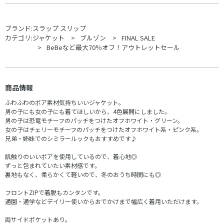
ブランド:
スラップ スリップ
カテゴリ:
ジャケット
ブルゾン
FINAL SALE
BeBeなど最大70％オフ！アウトレットセール
商品情報
ふわふわのボア素材気持ちいいジャケット。
男の子にも女の子にも着てほしいから、4色展開にしました。
男の子は恐竜モチーフのパッチをつけたオフホワイト・グリーン。
女の子はチェリーモチーフのパッチをつけたオフホワイト系・ピンク系。
兄弟・姉妹でのシミラールックもおすすめです♪
肌触りのいいボアを使用しているので、着心地◎
ずっと包まれていたい素材感です。
裏地もなく、柔らかくて軽いので、冬のおうち時間にも◎
フロントZIPで着脱もカンタンです。
通園・通学などデイリー使いからおでかけまで幅広く着用いただけます。
両サイドポケットあり。