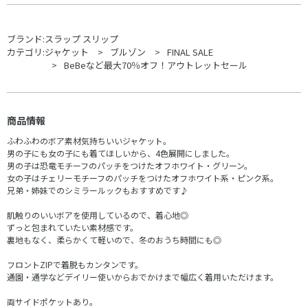
ブランド:
スラップ スリップ
カテゴリ:
ジャケット
ブルゾン
FINAL SALE
BeBeなど最大70％オフ！アウトレットセール
商品情報
ふわふわのボア素材気持ちいいジャケット。
男の子にも女の子にも着てほしいから、4色展開にしました。
男の子は恐竜モチーフのパッチをつけたオフホワイト・グリーン。
女の子はチェリーモチーフのパッチをつけたオフホワイト系・ピンク系。
兄弟・姉妹でのシミラールックもおすすめです♪
肌触りのいいボアを使用しているので、着心地◎
ずっと包まれていたい素材感です。
裏地もなく、柔らかくて軽いので、冬のおうち時間にも◎
フロントZIPで着脱もカンタンです。
通園・通学などデイリー使いからおでかけまで幅広く着用いただけます。
両サイドポケットあり。