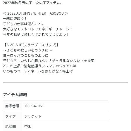
2022年秋冬男の子・女の子アイテム。
＜ 2022 AUTUMN / WINTER ASOBOU ＞
一緒に遊ぼう！
子どもの仕事は遊ぶこと。
大好きなモノやコトでエネルギーチャージ！
今年の秋冬は楽しく浮かれてはじけよう！
【SLAP SLIP(スラップ スリップ)】
～子どもの欲しいをカタチに～
ヨーロッパのこどものように
子どもらしい今しか着れないナチュラルなかわいさを提案
どこか上品で清楚感漂うフレンチカジュアルは
いつものコーディネートをさりげなく格上げ
アイテム詳細
商品番号
1805-47061
タイプ
ジャケット
原産国
中国