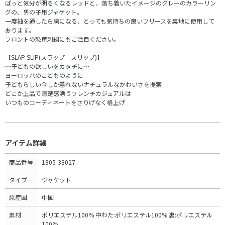
ぱっと気分が明るくなるレッドと、落ち着いたイメージのグレーのカラーリン
グの、男の子用ジャケット。
一度袖を通したら虜になる、とっても気持ちの良いフリースを裏地に使用して
おります。
フロントの恐竜刺繍にもご注目ください。
【SLAP SLIP(スラップ スリップ)】
～子どもの欲しいをカタチに～
ヨーロッパのこどものように
子どもらしい今しか着れないナチュラルなかわいさを提案
どこか上品で清楚感漂うフレンチカジュアルは
いつものコーディネートをさりげなく格上げ
アイテム詳細
商品番号
1805-38027
タイプ
ジャケット
原産国
中国
素材
ポリエステル100% 中わた:ポリエステル100% 裏:ポリエステル
100%