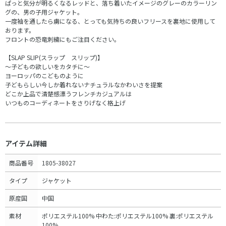
ぱっと気分が明るくなるレッドと、落ち着いたイメージのグレーのカラーリン
グの、男の子用ジャケット。
一度袖を通したら虜になる、とっても気持ちの良いフリースを裏地に使用して
おります。
フロントの恐竜刺繍にもご注目ください。
【SLAP SLIP(スラップ スリップ)】
～子どもの欲しいをカタチに～
ヨーロッパのこどものように
子どもらしい今しか着れないナチュラルなかわいさを提案
どこか上品で清楚感漂うフレンチカジュアルは
いつものコーディネートをさりげなく格上げ
アイテム詳細
商品番号
1805-38027
タイプ
ジャケット
原産国
中国
素材
ポリエステル100% 中わた:ポリエステル100% 裏:ポリエステル
100%