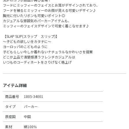
フードにミッフィーのフェイスとお耳がデザインされており、
フードを被るとミッフィーのお顔が見える可愛いデザイン♪
胸元に付いたリボンも可愛いポイント◎
カジュアルな雰囲気のパーカーアイテムも、
ミッフィーのフェイスデザインで可愛く着こなせます♪
【SLAP SLIP(スラップ スリップ)】
～子どもの欲しいをカタチに～
ヨーロッパのこどものように
子どもらしい今しか着れないナチュラルなかわいさを提案
どこか上品で清楚感漂うフレンチカジュアルは
いつものコーディネートをさりげなく格上げ
アイテム詳細
商品番号
1805-34001
タイプ
パーカー
原産国
中国
素材
綿100％