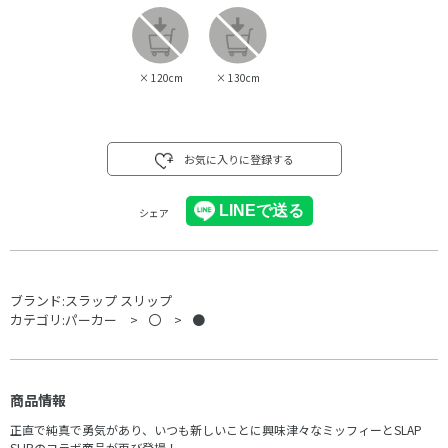
×
120cm
×
130cm
お気に入りに登録する
シェア
ブランド:
スラップ スリップ
カテゴリ:
パーカー
〇
●
商品情報
正直で純真で勇気があり、いつも新しいことに興味津々なミッフィーとSLAP
SLIPのコラボ商品が再び登場！