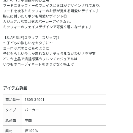
フードにミッフィーのフェイスとお耳がデザインされており、
フードを被るとミッフィーのお顔が見える可愛いデザイン♪
胸元に付いたリボンも可愛いポイント◎
カジュアルな雰囲気のパーカーアイテムも、
ミッフィーのフェイスデザインで可愛く着こなせます♪
【SLAP SLIP(スラップ スリップ)】
～子どもの欲しいをカタチに～
ヨーロッパのこどものように
子どもらしい今しか着れないナチュラルなかわいさを提案
どこか上品で清楚感漂うフレンチカジュアルは
いつものコーディネートをさりげなく格上げ
アイテム詳細
商品番号
1805-34001
タイプ
パーカー
原産国
中国
素材
綿100％