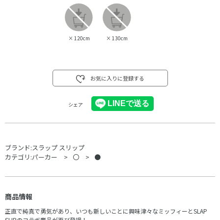
×
120cm
×
130cm
お気に入りに登録する
シェア
ブランド:
スラップ スリップ
カテゴリ:
パーカー
〇
●
商品情報
正直で純真で勇気があり、いつも新しいことに興味津々なミッフィーとSLAP
SLIPのコラボ商品が再び登場！