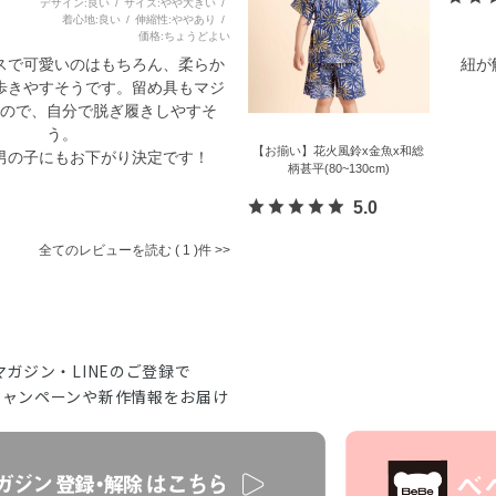
デザイン
良い
サイズ
やや大きい
着心地
良い
伸縮性
ややあり
価格
ちょうどよい
スで可愛いのはもちろん、柔らか
紐が
歩きやすそうです。留め具もマジ
ので、自分で脱ぎ履きしやすそ
う。
【お揃い】花火風鈴x金魚x和総
男の子にもお下がり決定です！
柄甚平(80~130cm)
5.0
全てのレビューを読む
1
マガジン・LINEのご登録で
キャンペーンや新作情報をお届け