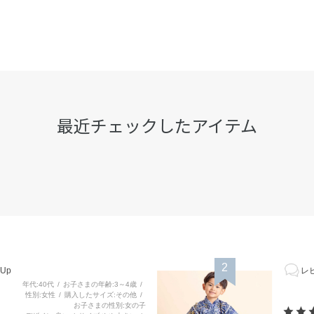
最近チェックしたアイテム
2
Up
レビ
年代
40代
お子さまの年齢
3～4歳
性別
女性
購入したサイズ
その他
お子さまの性別
女の子