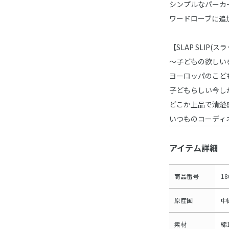
シンプルなパーカ
ワードローブに追
【SLAP SLIP(
～子どもの欲しい
ヨーロッパのこど
子どもらしい今し
どこか上品で清楚
いつものコーディ
アイテム詳細
商品番号
18
原産国
中
素材
綿