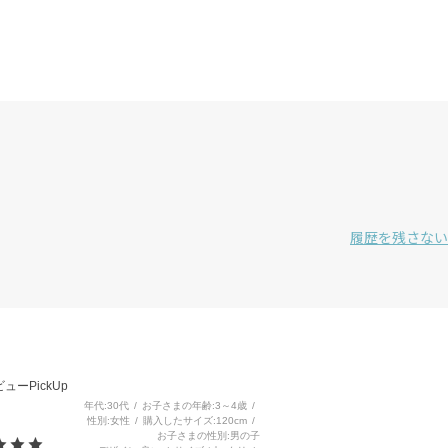
履歴を残さない
3
ューPickUp
年代
30代
お子さまの年齢
3～4歳
性別
女性
購入したサイズ
120cm
お子さまの性別
男の子