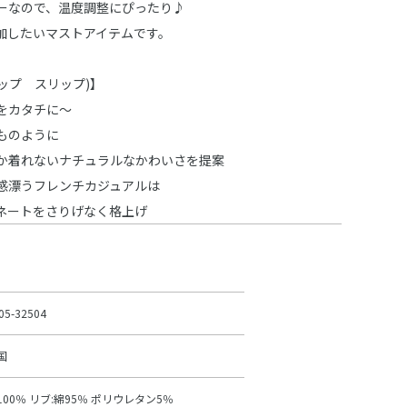
ーなので、温度調整にぴったり♪
加したいマストアイテムです。
スラップ スリップ)】
をカタチに～
ものように
か着れないナチュラルなかわいさを提案
感漂うフレンチカジュアルは
ネートをさりげなく格上げ
05-32504
国
100％ リブ:綿95％ ポリウレタン5％