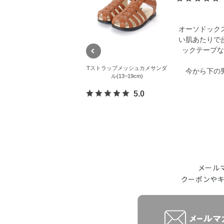
オーソドック
い肌あたりで
ックテープな
Tストラップメッシュカメサンダ
今から下の
ル(13~19cm)
5.0
メール
クーポンや