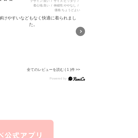
デザイン
良い
サイズ
ピッタリ
着心地
良い
伸縮性
ややなし
価格
ちょうどよい
解けやすいなどもなく快適に着られまし
た。
バイカラー&総柄サファリハット
(52~54cm)
5.0
全てのレビューを読む
1