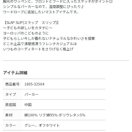
胸元のワッペンと、フロントとフードに入ったステッチがポイント◎
シンプルなパーカーなので、温度調整にぴったり♪
ワードローブに追加したいマストアイテムです。
【SLAP SLIP(スラップ スリップ)】
～子どもの欲しいをカタチに～
ヨーロッパのこどものように
子どもらしい今しか着れないナチュラルなかわいさを提案
どこか上品で清楚感漂うフレンチカジュアルは
いつものコーディネートをさりげなく格上げ
アイテム詳細
商品番号
1805-32504
タイプ
パーカー
原産国
中国
素材
綿100％ リブ:綿95％ ポリウレタン5％
カラー
グレー、オフホワイト