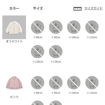
カラー
サイズ
サイズガイド
×
80cm
×
90cm
×
100cm
×
110cm
オフホワイト
×
120cm
×
130cm
×
80cm
×
90cm
×
100cm
×
110cm
ピンク