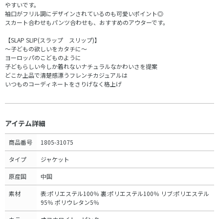
やすいです。
袖口がフリル調にデザインされているのも可愛いポイント◎
スカート合わせもパンツ合わせも、おすすめのアウターです。
【SLAP SLIP(スラップ スリップ)】
～子どもの欲しいをカタチに～
ヨーロッパのこどものように
子どもらしい今しか着れないナチュラルなかわいさを提案
どこか上品で清楚感漂うフレンチカジュアルは
いつものコーディネートをさりげなく格上げ
アイテム詳細
商品番号
1805-31075
タイプ
ジャケット
原産国
中国
素材
表:ポリエステル100％ 裏:ポリエステル100％ リブ:ポリエステル
95％ ポリウレタン5％