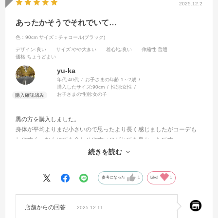
2025.12.2
あったかそうでそれでいて…
色：90cm
サイズ：チャコール(ブラック)
デザイン
:良い
サイズ
:やや大きい
着心地
:良い
伸縮性
:普通
価格
:ちょうどよい
yu-ka
年代:
40代
お子さまの年齢:
1～2歳
購入したサイズ:
90cm
性別:
女性
お子さまの性別:
女の子
黒の方を購入しました。
身体が平均よりまだ小さいので思ったより長く感じましたがコーデも
しやすく、なんにでも合わせやすいのがとても良かったです。
太ももぐらいまでありますが平均ぐらいの大きさの子ならおしりが隠
続きを読む
れるぐらいでちょうど良いかと！
参考になった
1
Like!
1
店舗からの回答
2025.12.11