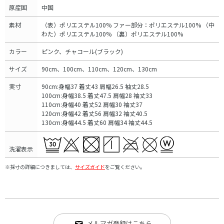
原産国
中国
素材
（表）ポリエステル100% ファー部分：ポリエステル100% （中
わた）ポリエステル100% （裏）ポリエステル100%
カラー
ピンク、チャコール(ブラック)
サイズ
90cm、100cm、110cm、120cm、130cm
実寸
90cm:身幅37 着丈43 肩幅26.5 袖丈28.5
100cm:身幅38.5 着丈47.5 肩幅28 袖丈33
110cm:身幅40 着丈52 肩幅30 袖丈37
120cm:身幅42 着丈56 肩幅32 袖丈40.5
130cm:身幅44.5 着丈60 肩幅34 袖丈44.5
洗濯表示
※採寸の詳細につきましては、
サイズガイド
をご覧ください。
メルマガ登録はこちら