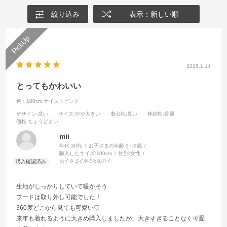
絞り込み
表示：新しい順
2026.1.14
とってもかわいい
色：100cm
サイズ：ピンク
デザイン
:良い
サイズ
:やや大きい
着心地
:良い
伸縮性
:普通
価格
:ちょうどよい
mii
年代:
30代
お子さまの年齢:
1～2歳
購入したサイズ:
100cm
性別:
女性
お子さまの性別:
女の子
生地がしっかりしていて暖かそう
フードは取り外し可能でした！
360度どこから見ても可愛い♡
来年も着れるように大きめ購入しましたが、大きすぎることなく可愛