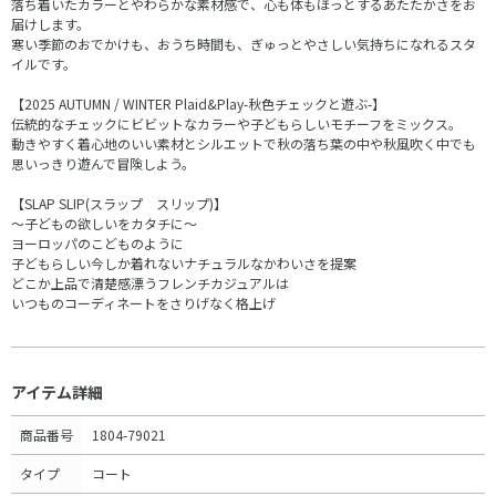
落ち着いたカラーとやわらかな素材感で、心も体もほっとするあたたかさをお
届けします。
寒い季節のおでかけも、おうち時間も、ぎゅっとやさしい気持ちになれるスタ
イルです。
【2025 AUTUMN / WINTER Plaid&Play-秋色チェックと遊ぶ-】
伝統的なチェックにビビットなカラーや子どもらしいモチーフをミックス。
動きやすく着心地のいい素材とシルエットで秋の落ち葉の中や秋風吹く中でも
思いっきり遊んで冒険しよう。
【SLAP SLIP(スラップ スリップ)】
～子どもの欲しいをカタチに～
ヨーロッパのこどものように
子どもらしい今しか着れないナチュラルなかわいさを提案
どこか上品で清楚感漂うフレンチカジュアルは
いつものコーディネートをさりげなく格上げ
アイテム詳細
商品番号
1804-79021
タイプ
コート