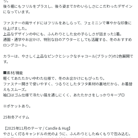
り。
後ろ裾にもフリルをプラスし、後ろ姿までかわいらしさにこだわったデザイン
になっています。
ファスナーの両サイドにはフリルをあしらって、フェミニンで華やかな印象に
仕上げました。
上品なデザインの中にも、ふんわりとした女の子らしさが詰まった1着。
通園・通学やお出かけ、特別な日のアウターとしても活躍する、冬のおすすめ
ロングコート。
カラーは、やさしく上品なピンクとシックなチャコール(ブラック)の2色展開で
す。
■素材/機能
軽くてあたたかい中わた仕様で、冬のお出かけにもぴったり。
ファスナー開きで使いやすく、つるりとしたタフタ素材の裏地だから、お着替
えもスムーズ。
袖口はゴム仕様で冷たい風を通しにくく、あたたかさをしっかりキープ◎
※ポケットあり。
25秋冬アイテム
【2025年11月のテーマ / Candle & Hug】
やさしく灯るキャンドルの光のように、ふんわりとしたぬくもりで包み込む。