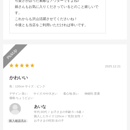
可愛さが詰った素敵なアウターですよね♪
娘さんもお気に入りくださっているとのこと嬉しいで
す。
これからも沢山活躍させてくださいね！
今後とも当店をご利用いただければ幸いです。
2025.12.21
かわいい
色：120cm
サイズ：ピンク
デザイン
:良い
サイズ
:やや大きい
着心地
:良い
伸縮性
:普通
価格
:ちょうどよい
あいな
年代:
30代
お子さまの年齢:
5～6歳
購入したサイズ:
120cm
性別:
女性
お子さまの性別:
女の子