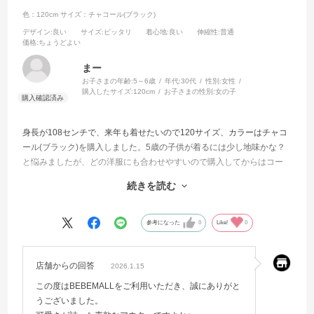
色：120cm
サイズ：チャコール(ブラック)
デザイン
:良い
サイズ
:ピッタリ
着心地
:良い
伸縮性
:普通
価格
:ちょうどよい
まー
お子さまの年齢:
5～6歳
年代:
30代
性別:
女性
購入したサイズ:
120cm
お子さまの性別:
女の子
身長が108センチで、来年も着せたいので120サイズ、カラーはチャコ
ール(ブラック)を購入しました。5歳の子供が着るには少し地味かな？
と悩みましたが、どの洋服にも合わせやすいので購入してからはコー
トはこればかり着せています。
続きを読む
ポケット部分のファーも可愛いですし、後ろのフリルの部分も可愛ら
しいです。娘も可愛い！と気に入ってくれています。
参考になった
0
Like!
0
店舗からの回答
2026.1.15
この度はBEBEMALLをご利用いただき、誠にありがと
うございました。