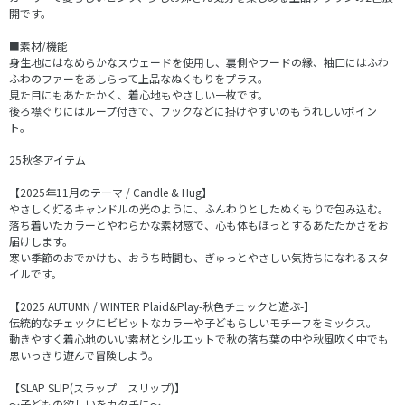
開です。
■素材/機能
身生地にはなめらかなスウェードを使用し、裏側やフードの縁、袖口にはふわ
ふわのファーをあしらって上品なぬくもりをプラス。
見た目にもあたたかく、着心地もやさしい一枚です。
後ろ襟ぐりにはループ付きで、フックなどに掛けやすいのもうれしいポイン
ト。
25秋冬アイテム
【2025年11月のテーマ / Candle & Hug】
やさしく灯るキャンドルの光のように、ふんわりとしたぬくもりで包み込む。
落ち着いたカラーとやわらかな素材感で、心も体もほっとするあたたかさをお
届けします。
寒い季節のおでかけも、おうち時間も、ぎゅっとやさしい気持ちになれるスタ
イルです。
【2025 AUTUMN / WINTER Plaid&Play-秋色チェックと遊ぶ-】
伝統的なチェックにビビットなカラーや子どもらしいモチーフをミックス。
動きやすく着心地のいい素材とシルエットで秋の落ち葉の中や秋風吹く中でも
思いっきり遊んで冒険しよう。
【SLAP SLIP(スラップ スリップ)】
～子どもの欲しいをカタチに～