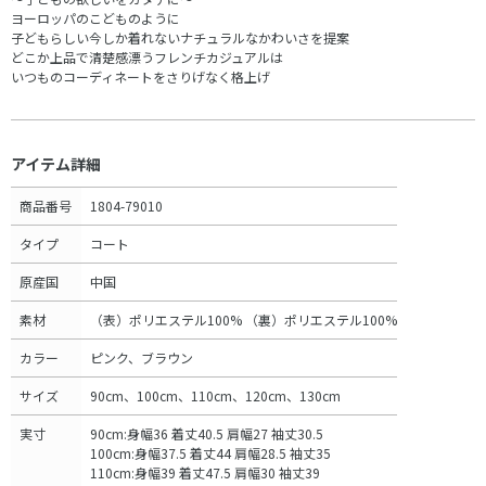
ヨーロッパのこどものように
子どもらしい今しか着れないナチュラルなかわいさを提案
どこか上品で清楚感漂うフレンチカジュアルは
いつものコーディネートをさりげなく格上げ
アイテム詳細
商品番号
1804-79010
タイプ
コート
原産国
中国
素材
（表）ポリエステル100% （裏）ポリエステル100%
カラー
ピンク、ブラウン
サイズ
90cm、100cm、110cm、120cm、130cm
実寸
90cm:身幅36 着丈40.5 肩幅27 袖丈30.5
100cm:身幅37.5 着丈44 肩幅28.5 袖丈35
110cm:身幅39 着丈47.5 肩幅30 袖丈39