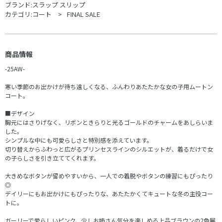
ブランド:
スラップ スリップ
カテゴリ:
コート
FINAL SALE
商品情報
-25AW-
寒い季節のお出かけが待ち遠しくなる、ふんわりあたたかな女の子用ムートン
コート。
■デザイン
胸元にはさりげなく、リボンときらりと光るゴールドのチャームをあしらいま
した。
シンプルな中にも可愛らしさと特別感を添えています。
切り替えからふわっと広がるプリンセスラインのシルエットが、着るだけで女
の子らしさを引き立ててくれます。
大きめなボタンが留めやすいから、一人での着脱やボタンの練習にもぴったり
◎
デイリーにもお出かけにもぴったりな、あたたかくてキュートな冬の主役コー
トに。
ガーリーで愛らしいピンク、少しお姉さん気分を楽しめる上品ブラウンの2色展