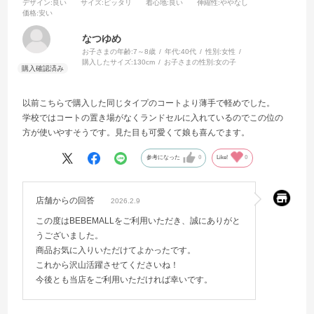
デザイン
:良い
サイズ
:ピッタリ
着心地
:良い
伸縮性
:ややなし
価格
:安い
なつゆめ
お子さまの年齢:
7～8歳
年代:
40代
性別:
女性
購入したサイズ:
130cm
お子さまの性別:
女の子
以前こちらで購入した同じタイプのコートより薄手で軽めでした。
学校ではコートの置き場がなくランドセルに入れているのでこの位の
方が使いやすそうです。見た目も可愛くて娘も喜んでます。
参考になった
0
Like!
0
店舗からの回答
2026.2.9
この度はBEBEMALLをご利用いただき、誠にありがと
うございました。
商品お気に入りいただけてよかったです。
これから沢山活躍させてくださいね！
今後とも当店をご利用いただければ幸いです。