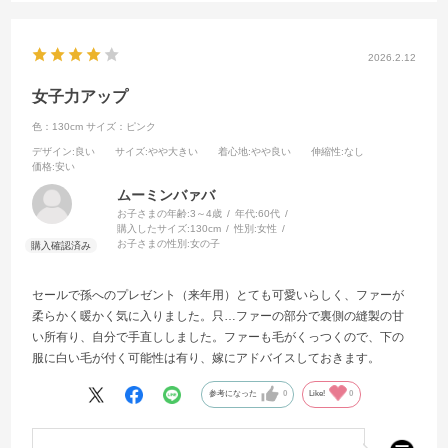
2026.2.12
女子力アップ
色：130cm
サイズ：ピンク
デザイン
:良い
サイズ
:やや大きい
着心地
:やや良い
伸縮性
:なし
価格
:安い
ムーミンバァバ
お子さまの年齢:
3～4歳
年代:
60代
購入したサイズ:
130cm
性別:
女性
お子さまの性別:
女の子
セールで孫へのプレゼント（来年用）とても可愛いらしく、ファーが
柔らかく暖かく気に入りました。只…ファーの部分で裏側の縫製の甘
い所有り、自分で手直ししました。ファーも毛がくっつくので、下の
服に白い毛が付く可能性は有り、嫁にアドバイスしておきます。
参考になった
0
Like!
0