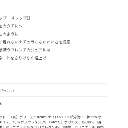
スラップ スリップ)】
をカタチに～
ものように
か着れないナチュラルなかわいさを提案
感漂うフレンチカジュアルは
ネートをさりげなく格上げ
04-78097
国
ッド／（表）ポリエステル90% ナイロン10% 部分使い：綿59% ポ
エステル40% ポリウレタン1% （中わた）ポリエステル100% （身
裏）ポリエステル96% ポリウレタン4% （袖裏）ポリエステル100%