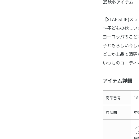
25秋冬アイテム
【SLAP SLIP(
～子どもの欲しい
ヨーロッパのこど
子どもらしい今し
どこか上品で清楚
いつものコーディ
アイテム詳細
商品番号
18
原産国
中
レ
リ
頃