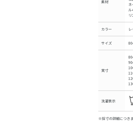
素材
ネ
ル
リ
カラー
レ
サイズ
8
80
90
10
実寸
11
12
1
洗濯表示
※採寸の詳細につき