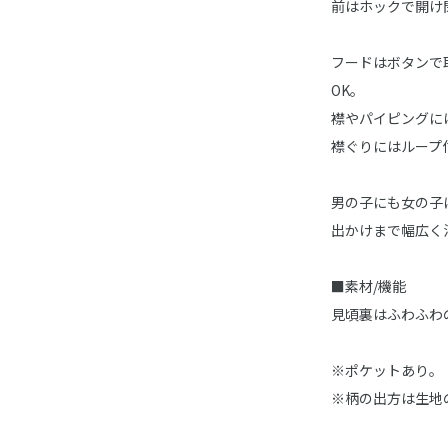
前はホックで開け
フードはボタンで
OK。
襟やパイピングに
襟ぐりにはループ
男の子にも女の子
出かけまで幅広く
■素材/機能
見頃裏はふわふわ
※ポケットあり。
※柄の出方は生地