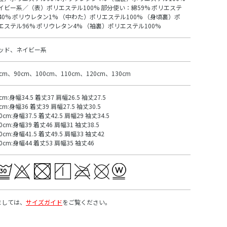
イビー系／（表）ポリエステル100% 部分使い：綿59% ポリエステ
40% ポリウレタン1% （中わた）ポリエステル100% （身頃裏）ポ
エステル96% ポリウレタン4% （袖裏）ポリエステル100%
ッド、ネイビー系
0cm、90cm、100cm、110cm、120cm、130cm
cm:身幅34.5 着丈37 肩幅26.5 袖丈27.5
cm:身幅36 着丈39 肩幅27.5 袖丈30.5
0cm:身幅37.5 着丈42.5 肩幅29 袖丈34.5
0cm:身幅39 着丈46 肩幅31 袖丈38.5
0cm:身幅41.5 着丈49.5 肩幅33 袖丈42
30cm:身幅44 着丈53 肩幅35 袖丈46
ましては、
サイズガイド
をご覧ください。