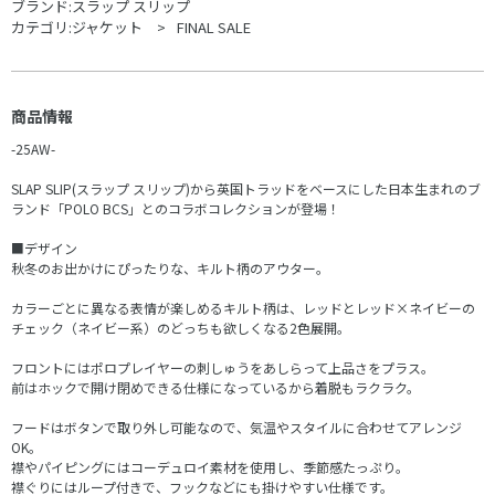
ブランド:
スラップ スリップ
カテゴリ:
ジャケット
FINAL SALE
商品情報
-25AW-
SLAP SLIP(スラップ スリップ)から英国トラッドをベースにした日本生まれのブ
ランド「POLO BCS」とのコラボコレクションが登場！
■デザイン
秋冬のお出かけにぴったりな、キルト柄のアウター。
カラーごとに異なる表情が楽しめるキルト柄は、レッドとレッド×ネイビーの
チェック（ネイビー系）のどっちも欲しくなる2色展開。
フロントにはポロプレイヤーの刺しゅうをあしらって上品さをプラス。
前はホックで開け閉めできる仕様になっているから着脱もラクラク。
フードはボタンで取り外し可能なので、気温やスタイルに合わせてアレンジ
OK。
襟やパイピングにはコーデュロイ素材を使用し、季節感たっぷり。
襟ぐりにはループ付きで、フックなどにも掛けやすい仕様です。