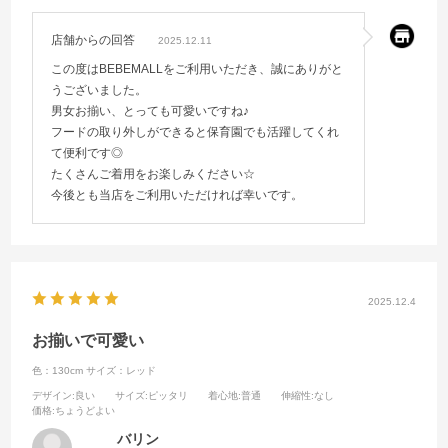
店舗からの回答
2025.12.11
この度はBEBEMALLをご利用いただき、誠にありがと
うございました。
男女お揃い、とっても可愛いですね♪
フードの取り外しができると保育園でも活躍してくれ
て便利です◎
たくさんご着用をお楽しみください☆
今後とも当店をご利用いただければ幸いです。
2025.12.4
お揃いで可愛い
色：130cm
サイズ：レッド
デザイン
:良い
サイズ
:ピッタリ
着心地
:普通
伸縮性
:なし
価格
:ちょうどよい
バリン