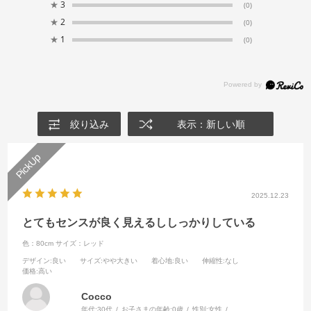
★
3
(0)
★
2
(0)
★
1
(0)
絞り込み
表示：新しい順
2025.12.23
とてもセンスが良く見えるししっかりしている
色：80cm
サイズ：レッド
デザイン
:良い
サイズ
:やや大きい
着心地
:良い
伸縮性
:なし
価格
:高い
Cocco
年代:
30代
お子さまの年齢:
0歳
性別:
女性