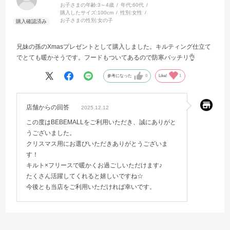
お子さまの年齢:
3～4歳
年代:
60代
購入したサイズ:
100cm
性別:
女性
お子さまの性別:
女の子
兄妹の孫のXmasプレゼントとして購入しました。キルティング仕立て
でとても暖かそうです。フードもついてあるので防寒バッチリ👌
参考になった
0
Like!
1
店舗からの回答
2025.12.12
この度はBEBEMALLをご利用いただき、誠にありがと
うございました。
クリスマス用にお選びいただきありがとうございま
す！
キルト×フリースで暖かくお過ごしいただけます♪
たくさん活躍してくれると嬉しいですね☆
今後とも当店をご利用いただければ幸いです。