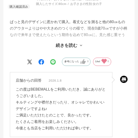
購入したサイズ:
80cm
お子さまの性別:
女の子
ぱっと見のデザインに惹かれて購入。着丈などを測ると他の80㎝もの
のアウターよりはやや大きめのつくりの様で、現在0歳70㎝ですが小柄
なので来年まで使えたらという期待を込めて80㎝に。見た感じ重そう
かなというのが気になりましたが実物はかなり軽く、裏地はフリース
続きを読む
で外はキルトでとても暖かそうです。裁縫などもしっかりしているの
で申し分ありません。お値段はやや張りましたがこれにして満足して
ます。
参考になった
0
Like!
0
店舗からの回答
2026.1.8
この度はBEBEMALLをご利用いただき、誠にありがと
うございました。
キルティングや襟付きだったり、オシャレでかわいい
デザインですよね♪
ご満足いただけたとのことで、良かったです。
たくさんご着用をお楽しみください。
今後とも当店をご利用いただければ幸いです。