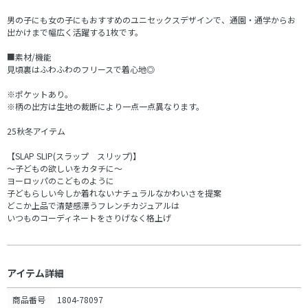
男の子にも女の子にもおすすめのユニセックスデザインで、通園・通学からお
出かけまで幅広く活躍する1枚です。
■素材/機能
見頃裏はふわふわのフリースで着心地◎
※ポケットあり。
※柄の出方は生地の裁断により一点一点異なります。
25秋冬アイテム
【SLAP SLIP(スラップ スリップ)】
～子どもの欲しいをカタチに～
ヨーロッパのこどものように
子どもらしい今しか着れないナチュラルなかわいさを提案
どこか上品で清楚感漂うフレンチカジュアルは
いつものコーディネートをさりげなく格上げ
アイテム詳細
商品番号
1804-78097