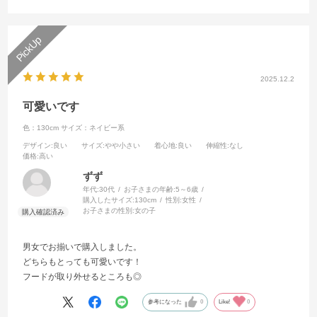
2025.12.2
可愛いです
色：130cm
サイズ：ネイビー系
デザイン
:良い
サイズ
:やや小さい
着心地
:良い
伸縮性
:なし
価格
:高い
ずず
年代:
30代
お子さまの年齢:
5～6歳
購入したサイズ:
130cm
性別:
女性
お子さまの性別:
女の子
男女でお揃いで購入しました。
どちらもとっても可愛いです！
フードが取り外せるところも◎
参考になった
0
Like!
0