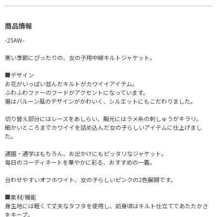
商品情報
-25AW-
寒い季節にぴったりの、女の子用中綿キルトジャケット。
■デザイン
お花がいっぱい並んだキルトがカワイイアイテム。
ふわふわファーのフードがアクセントになっています。
裾はバルーン風のデザインがかわいく、シルエットにもこだわりました。
切り替え部分にはレースをあしらい、胸元にはラメ糸の刺しゅうがキラリ。
細かいところまでカワイイを詰め込んだ女の子らしいアイテムに仕上げまし
た。
通園・通学はもちろん、お出かけにもピッタリなジャケット。
毎日のコーディネートを華やかに彩る、おすすめの一着。
合わせやすいオフホワイト、女の子らしいピンクの2色展開です。
■素材/機能
身生地には軽くて丈夫なタフタを使用し、前身頃はキルト仕立てであたたかさ
をキープ。