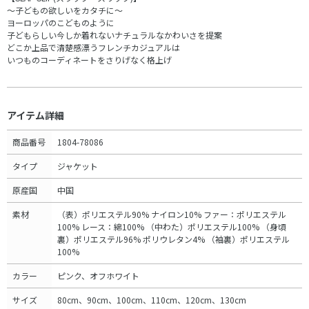
～子どもの欲しいをカタチに～
ヨーロッパのこどものように
子どもらしい今しか着れないナチュラルなかわいさを提案
どこか上品で清楚感漂うフレンチカジュアルは
いつものコーディネートをさりげなく格上げ
アイテム詳細
商品番号
1804-78086
タイプ
ジャケット
原産国
中国
素材
（表）ポリエステル90% ナイロン10% ファー：ポリエステル
100% レース：綿100% （中わた）ポリエステル100% （身頃
裏）ポリエステル96% ポリウレタン4% （袖裏）ポリエステル
100%
カラー
ピンク、オフホワイト
サイズ
80cm、90cm、100cm、110cm、120cm、130cm