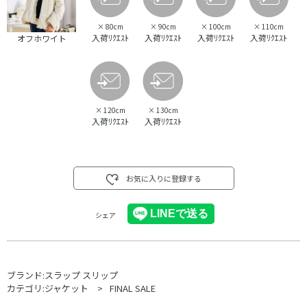
×
80cm
×
90cm
×
100cm
×
110cm
入荷ﾘｸｴｽﾄ
入荷ﾘｸｴｽﾄ
入荷ﾘｸｴｽﾄ
入荷ﾘｸｴｽﾄ
オフホワイト
×
120cm
×
130cm
入荷ﾘｸｴｽﾄ
入荷ﾘｸｴｽﾄ
お気に入りに登録する
シェア
ブランド:
スラップ スリップ
カテゴリ:
ジャケット
FINAL SALE