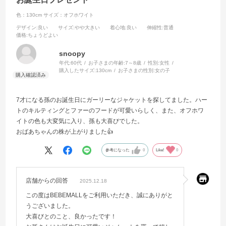
色：130cm
サイズ：オフホワイト
デザイン
:良い
サイズ
:やや大きい
着心地
:良い
伸縮性
:普通
価格
:ちょうどよい
snoopy
年代:
60代
お子さまの年齢:
7～8歳
性別:
女性
購入したサイズ:
130cm
お子さまの性別:
女の子
7才になる孫のお誕生日にガーリーなジャケットを探してました。ハー
トのキルティングとファーのフードが可愛いらしく、また、オフホワ
イトの色も大変気に入り、孫も大喜びでした。
おばあちゃんの株が上がりました👍
参考になった
0
Like!
0
店舗からの回答
2025.12.18
この度はBEBEMALLをご利用いただき、誠にありがと
うございました。
大喜びとのこと、良かったです！