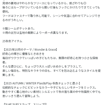
見頃の裏地はやわらかなフリースになっているから、肌ざわりも◎
後ろにはループがついているから脱いだ後もフックにかけたりできてとっても
便利。
フードはファスナーで取り外し可能で、シーンや気温に合わせてアレンジでき
るのがうれしい。
※脇シームポケットあり。
※柄の出方は生地の裁断により一点一点異なります。
25秋冬アイテム
【2025年10月のテーマ / Wonder & Grace】
好奇心の輝きに優雅なときめきを
毎日がワクワクでいっぱいの子どもたちは、無限の好奇心を持つ小さな探検
者。
そんな遊び心に、ちょっぴり大人っぽいおめかしをプラスして、
楽しい毎日も、特別なキラキラの日も、すべてを包み込むようなスタイルを提
案します。
【2025 AUTUMN / WINTER Plaid&Play-秋色チェックと遊ぶ-】
伝統的なチェックにビビットなカラーや子どもらしいモチーフをミックス。
動きやすく着心地のいい素材とシルエットで秋の落ち葉の中や秋風吹く中でも
思いっきり遊んで冒険しよう。
【SLAP SLIP(スラップ スリップ)】