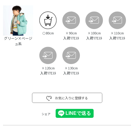
○
80cm
×
90cm
×
100cm
×
110cm
入荷ﾘｸｴｽﾄ
入荷ﾘｸｴｽﾄ
入荷ﾘｸｴｽﾄ
グリーン×ベージ
ュ系
×
120cm
×
130cm
入荷ﾘｸｴｽﾄ
入荷ﾘｸｴｽﾄ
お気に入りに登録する
シェア