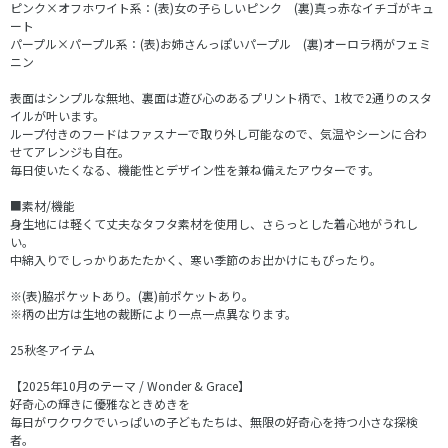
ピンク×オフホワイト系：(表)女の子らしいピンク (裏)真っ赤なイチゴがキュ
ート
パープル×パープル系：(表)お姉さんっぽいパープル (裏)オーロラ柄がフェミ
ニン
表面はシンプルな無地、裏面は遊び心のあるプリント柄で、1枚で2通りのスタ
イルが叶います。
ループ付きのフードはファスナーで取り外し可能なので、気温やシーンに合わ
せてアレンジも自在。
毎日使いたくなる、機能性とデザイン性を兼ね備えたアウターです。
■素材/機能
身生地には軽くて丈夫なタフタ素材を使用し、さらっとした着心地がうれし
い。
中綿入りでしっかりあたたかく、寒い季節のお出かけにもぴったり。
※(表)脇ポケットあり。(裏)前ポケットあり。
※柄の出方は生地の裁断により一点一点異なります。
25秋冬アイテム
【2025年10月のテーマ / Wonder & Grace】
好奇心の輝きに優雅なときめきを
毎日がワクワクでいっぱいの子どもたちは、無限の好奇心を持つ小さな探検
者。