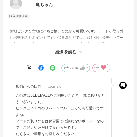
亀ちゃん
無地ピンクと白地にいちご柄、とにかく可愛いです。フードが取り外
し出来るのもポイントです。保育園などでは、取り外し出来ないフー
ド禁止の所も多いです。メーカーも、もう少し考えて製品を作るべき
だと前々から思っていました。そういう意味でも満足のいく製品で
続きを読む
す。
参考になった
0
Like!
0
店舗からの回答
2026.1.9
この度はBEBEMALLをご利用いただき、誠にありがと
うございました。
ピンクとイチゴのリバーシブル、とっても可愛いです
よね♪
フードの取り外しは保育園では譲れないポイントなの
で、ご満足いただけて良かったです。
たくさんご着用をお楽しみください。