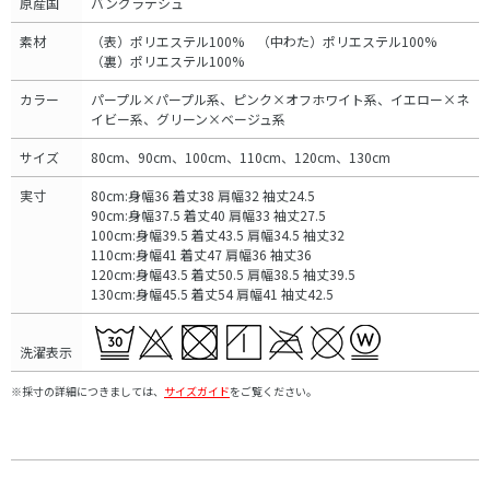
原産国
バングラデシュ
素材
（表）ポリエステル100% （中わた）ポリエステル100%
（裏）ポリエステル100%
カラー
パープル×パープル系、ピンク×オフホワイト系、イエロー×ネ
イビー系、グリーン×ベージュ系
サイズ
80cm、90cm、100cm、110cm、120cm、130cm
実寸
80cm:身幅36 着丈38 肩幅32 袖丈24.5
90cm:身幅37.5 着丈40 肩幅33 袖丈27.5
100cm:身幅39.5 着丈43.5 肩幅34.5 袖丈32
110cm:身幅41 着丈47 肩幅36 袖丈36
120cm:身幅43.5 着丈50.5 肩幅38.5 袖丈39.5
130cm:身幅45.5 着丈54 肩幅41 袖丈42.5
洗濯表示
※採寸の詳細につきましては、
サイズガイド
をご覧ください。