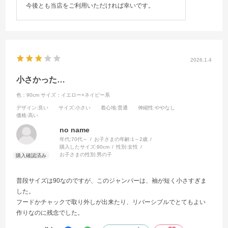
今後とも当店をご利用いただければ幸いです。
2026.1.4
小さかった…
色：90cm
サイズ：イエロー×ネイビー系
デザイン
:良い
サイズ
:小さい
着心地
:普通
伸縮性
:ややなし
価格
:高い
no name
年代:
70代～
お子さまの年齢:
1～2歳
購入したサイズ:
90cm
性別:
女性
お子さまの性別:
男の子
普段サイズは90なのですが、このジャンパーは、袖が短く小さすぎま
した。
フードかチャックで取り外しが出来たり、リバーシブルでとてもよい
作りなのに残念でした。