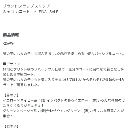
ブランド:
スラップ スリップ
カテゴリ:
コート
FINAL SALE
商品情報
-25AW-
男の子にも女の子にも選んでほしい2WAYで楽しめる中綿リバーシブルコート。
■デザイン
無地とプリント柄のリバーシブル仕様で、気分やコーデに合わせて着こなしが
楽しめる中綿コート。
男の子にも女の子にもお気に入りを見つけてほしいからそれぞれ2種類の計4カ
ラーをご用意しました。
【男の子】
イエロー×ネイビー系：(表)インパクトのあるイエロー (裏)いろんな種類のは
たらくくるまがギュギュ！
グリーン×ベージュ系：(表)合わせやすいグリーン (裏)カラフルな恐竜さんが
集合！
【女の子】