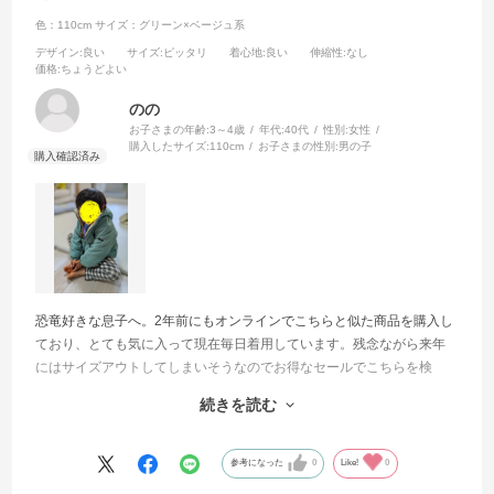
色：110cm
サイズ：グリーン×ベージュ系
デザイン
:良い
サイズ
:ピッタリ
着心地
:良い
伸縮性
:なし
価格
:ちょうどよい
のの
お子さまの年齢:
3～4歳
年代:
40代
性別:
女性
購入したサイズ:
110cm
お子さまの性別:
男の子
恐竜好きな息子へ。2年前にもオンラインでこちらと似た商品を購入し
ており、とても気に入って現在毎日着用しています。残念ながら来年
にはサイズアウトしてしまいそうなのでお得なセールでこちらを検
討、生地感や厚みが想像できたので不安なく購入出来ました。実際着
続きを読む
用したところ、恐竜が可愛くて母がテンションあがってしまいまし
た。本人もあったかーい、かっこいーと喜んでいます。
参考になった
0
Like!
0