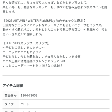
そんな遊び心に、ちょっぴり大人っぽいおめかしをプラスして、
楽しい毎日も、特別なキラキラの日も、すべてを包み込むようなスタイルを提
案します。
【2025 AUTUMN / WINTER Plaid&Play-秋色チェックと遊ぶ-】
伝統的なチェックにビビットなカラーや子どもらしいモチーフをミックス。
動きやすく着心地のいい素材とシルエットで秋の落ち葉の中や秋風吹く中でも
思いっきり遊んで冒険しよう。
【SLAP SLIP(スラップ スリップ)】
～子どもの欲しいをカタチに～
ヨーロッパのこどものように
子どもらしい今しか着れないナチュラルなかわいさを提案
どこか上品で清楚感漂うフレンチカジュアルは
いつものコーディネートをさりげなく格上げ
アイテム詳細
商品番号
1804-78053
タイプ
コート