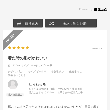
絞り込み
表示：新しい順
2026.1.2
着た時の形がかわいい
色：120cm
サイズ：ベージュ×ブルー系
デザイン
:良い
サイズ
:ピッタリ
着心地
:良い
伸縮性
:なし
価格
:ちょうどよい
しゅわっち
お子さまの年齢:
5～6歳
年代:
30代
性別:
女性
購入したサイズ:
120cm
お子さまの性別:
女の子
届いてみると思ったよりモコモコしていませんでしたが、雪国で着て