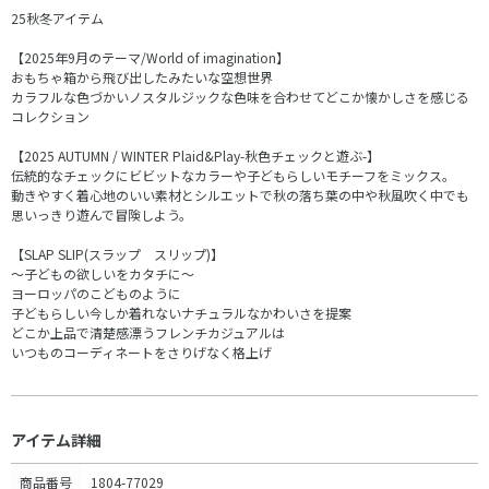
25秋冬アイテム
【2025年9月のテーマ/World of imagination】
おもちゃ箱から飛び出したみたいな空想世界
カラフルな色づかいノスタルジックな色味を合わせてどこか懐かしさを感じる
コレクション
【2025 AUTUMN / WINTER Plaid&Play-秋色チェックと遊ぶ-】
伝統的なチェックにビビットなカラーや子どもらしいモチーフをミックス。
動きやすく着心地のいい素材とシルエットで秋の落ち葉の中や秋風吹く中でも
思いっきり遊んで冒険しよう。
【SLAP SLIP(スラップ スリップ)】
～子どもの欲しいをカタチに～
ヨーロッパのこどものように
子どもらしい今しか着れないナチュラルなかわいさを提案
どこか上品で清楚感漂うフレンチカジュアルは
いつものコーディネートをさりげなく格上げ
アイテム詳細
商品番号
1804-77029