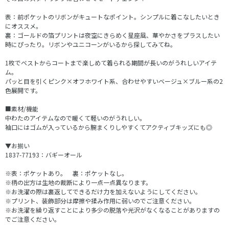
表：前ポケットのリボンがキュートなポイント。シンプルに着こなしたいとき
にオススメ。
裏：ゴールドの箔プリントは夜空にきらめく星座風、華やかさをプラスしたい
時にぴったり。リボンやユニコーンがいるから探してみてね。
1枚でベストからコートまで楽しめて着られる期間が長いのがうれしいアイテ
ム。
パッと目を引くピンク×オフホワイト系、合わせやすいベージュ×ブルー系の2
色展開です。
■素材/機能
中わたのアイテムなので暖くて軽いのがうれしい。
袖口にはゴムが入っているから腕まくりしやすくてアクティブキッズにも◎
▼お揃い
1837-77193：バギーオール
※表：ポケットあり。 裏：ポケットなし。
※柄の出方は生地の裁断により一点一点異なります。
※お洗濯の際は裏返してできるだけ力を加えないようにしてください。
※プリント、装飾部分は摩擦や揉み作用に弱いのでご注意ください。
※お洗濯を繰り返すことにより多少の脱落や光沢がなくなることがありますの
でご注意ください。