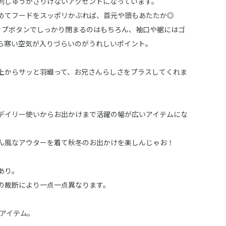
刺しゅうがさりげないアクセントになっています。
めてフードをスッポリかぶれば、首元や頭もあたたか◎
ップボタンでしっかり閉まるのはもちろん、袖口や裾にはゴ
ら寒い空気が入りづらいのがうれしいポイント。
上からサッと羽織って、お兄さんらしさをプラスしてくれま
デイリー使いからお出かけまで活躍の幅が広いアイテムにな
ん風なアウターを着て秋冬のお出かけを楽しんじゃお！
あり。
の裁断により一点一点異なります。
子アイテム。