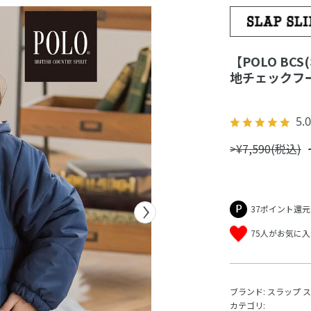
【POLO BC
地チェックフー
5.0
>¥7,590(税込)
37ポイント還元
75人がお気に
ブランド:
スラップ 
カテゴリ: