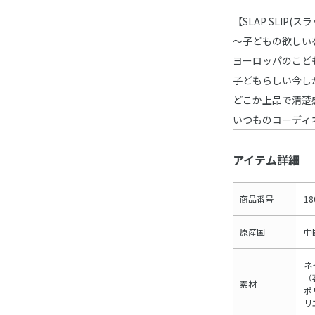
【SLAP SLIP(
～子どもの欲しい
ヨーロッパのこど
子どもらしい今し
どこか上品で清楚
いつものコーディ
アイテム詳細
商品番号
18
原産国
中
ネ
（
素材
ポ
リ