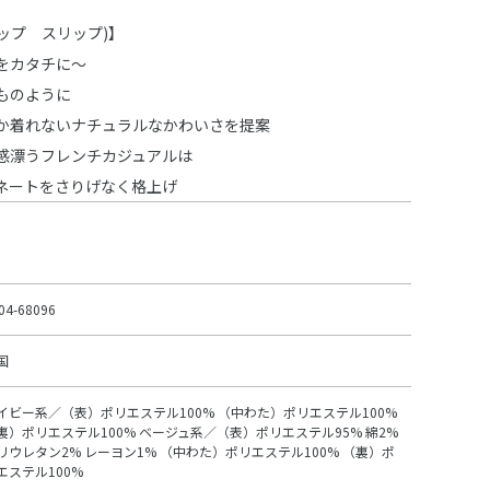
スラップ スリップ)】
をカタチに～
ものように
か着れないナチュラルなかわいさを提案
感漂うフレンチカジュアルは
ネートをさりげなく格上げ
04-68096
国
イビー系／（表）ポリエステル100% （中わた）ポリエステル100%
裏）ポリエステル100% ベージュ系／（表）ポリエステル95% 綿2%
リウレタン2% レーヨン1% （中わた）ポリエステル100% （裏）ポ
エステル100%