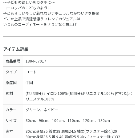
～子どもの欲しいをカタチに～
ヨーロッパのこどものように
子どもらしい今しか着れないナチュラルなかわいさを提案
どこか上品で清楚感漂うフレンチカジュアルは
いつものコーディネートをさりげなく格上げ
アイテム詳細
商品番号
1804-67017
タイプ
コート
原産国
中国
素材
(無地部分)ナイロン100% (柄部分)ポリエステル100% (中わた)ポ
リエステル100%
カラー
グリーン、ネイビー
サイズ
80cm、90cm、100cm、110cm、120cm、130cm
実寸
80cm:身幅35 着丈38 肩幅24.5 袖丈(ファスナー除く)29
90cm:身幅36.5 着丈40 肩幅25.5 袖丈(ファスナー除く)32