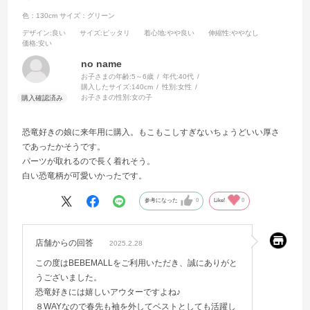
色：130cm
サイズ：グリーン
デザイン
:良い
サイズ
:ピッタリ
着心地
:やや良い
伸縮性
:ややなし
価格
:安い
no name
お子さまの年齢:
5～6歳
年代:
40代
購入したサイズ:
140cm
性別:
女性
お子さまの性別:
女の子
恐竜好きの娘に来年用に購入。もこもこしすぎないちょうどいい厚さ
であったかそうです。
パーツが取れるので長く着れそう。
白い恐竜柄が可愛いかったです。
参考になった
0
Like!
0
店舗からの回答
2025.2.28
この度はBEBEMALLをご利用いただき、誠にありがと
うございました。
恐竜好きには嬉しいアウターですよね♪
８WAYなので春先も袖を外してベストとしても活躍し