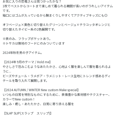
お気に入りの恐竜さんは見つかったかな？
1枚でベストからコートまで楽しめて着られる期間が長いのがうれしいアイテム
です。
袖口にはゴムが入っているから腕まくりしやすくてアクティブキッズにも◎
オフベージュ×黄色と切り替えたグリーンとベージュ×テラコッタオレンジと
切り替えたネイビー系の2色展開です。
※表のみ、フラップポケットあり。
※トサカは無地のフードにのみついています
2024年秋冬男の子アイテム。
【2024年 9月のテーマ / Hold me】
やさしさで包みこむようなあたたかさ、心地よく服を楽しんで服を着られるよ
うに...
ビーズやチュール・ラメボア・ラメニット・レース生地にトレンド感あるディ
テールを取り入れて展開します。
【2024 AUTUMN / WINTER New custom Make special】
いつもの日常を特別なものにするために、表情豊かな素材感やテクスチャー、
カラーでNew custom！
楽しみ・癒し・あたたかさ、日常に寄り添える服を
【SLAP SLIP(スラップ スリップ)】