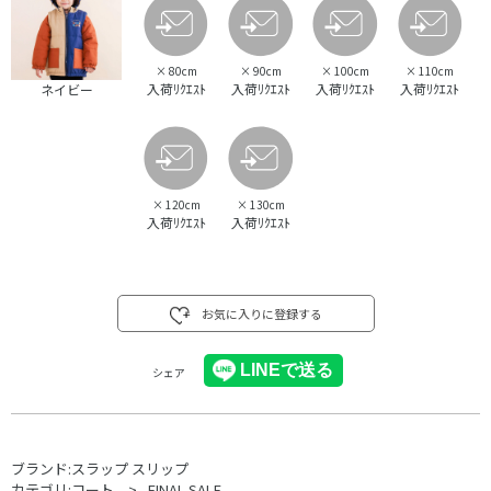
×
80cm
×
90cm
×
100cm
×
110cm
入荷ﾘｸｴｽﾄ
入荷ﾘｸｴｽﾄ
入荷ﾘｸｴｽﾄ
入荷ﾘｸｴｽﾄ
ネイビー
×
120cm
×
130cm
入荷ﾘｸｴｽﾄ
入荷ﾘｸｴｽﾄ
お気に入りに登録する
シェア
ブランド:
スラップ スリップ
カテゴリ:
コート
FINAL SALE