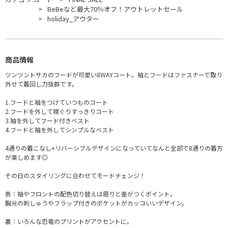
BeBeなど最大70％オフ！アウトレットセール
holiday_アウター
商品情報
ツンツントサカのフードが可愛い8WAYコート。袖とフードはファスナーで取り
外せて着回し力抜群です。
1.フードと袖をつけていつものコート
2.フードを外して襟ぐりすっきりコート
3.袖を外してフード付きベスト
4.フードと袖を外してシンプルなベスト
4通りの着こなし+リバーシブルデザインになっていてなんと全部で8通りの着方
が楽しめます◎
その日のスタイリングに合わせてモードチェンジ！
表：袖やフロントの配色切り替えは周りと差がつくポイント。
胸元の刺しゅうやフラップ付きのポケットがカッコいいデザイン。
裏：いろんな恐竜のプリントがアクセントに。