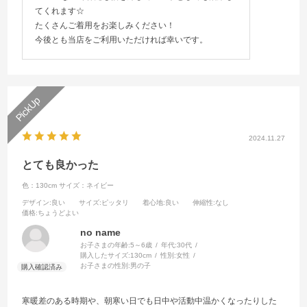
てくれます☆
たくさんご着用をお楽しみください！
今後とも当店をご利用いただければ幸いです。
2024.11.27
とても良かった
色：130cm
サイズ：ネイビー
デザイン
:良い
サイズ
:ピッタリ
着心地
:良い
伸縮性
:なし
価格
:ちょうどよい
no name
お子さまの年齢:
5～6歳
年代:
30代
購入したサイズ:
130cm
性別:
女性
お子さまの性別:
男の子
寒暖差のある時期や、朝寒い日でも日中や活動中温かくなったりした