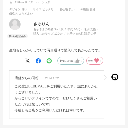
色：120cm
サイズ：ベージュ系
デザイン
:良い
サイズ
:ピッタリ
着心地
:良い
伸縮性
:普通
価格
:ちょうどよい
さゆりん
お子さまの年齢:
3～4歳
年代:
30代
性別:
女性
購入したサイズ:
120cm
お子さまの性別:
男の子
生地もしっかりしていて写真通りで購入して良かったです。
参考になった
0
Like!
0
店舗からの回答
2024.1.22
この度はBEBEMALLをご利用いただき、誠にありがと
うございました。
かっこいいデザインですので、ぜひたくさんご着用い
ただければ嬉しいです♪
今後とも当店をご利用いただければ幸いです。