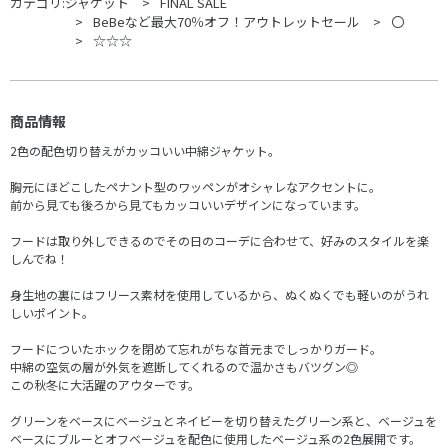
カテゴリ:
ジャケット
FINAL SALE
BeBeなど最大70％オフ！アウトレットセール
〇
☆☆☆
商品情報
2色の配色切り替えがカッコいい中綿ジャケット。
胸元にほどこしたペナント型のワッペンがオシャレなアクセントに。
前から見ても後ろから見てもカッコいいデザインになっています。
フードは取り外しできるのでその日のコーデに合わせて、好みのスタイルを楽
しんでね！
身生地の裏にはフリース素材を使用しているから、ぬくぬくでも軽いのがうれ
しいポイント。
フードについたホックを閉めて忘れがちな首元までしっかりガード。
中綿の空気の層が外気を遮断してくれるので温かさもバツグン◎
この秋冬に大活躍のアウターです。
グリーンをベースにベージュとネイビーを切り替えたグリーン系と、ベージュを
ベースにブルーとオフベージュを配色に使用したベージュ系の2色展開です。