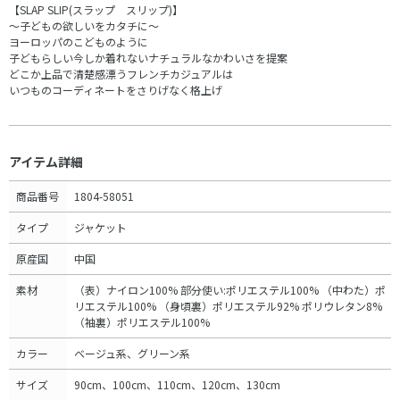
【SLAP SLIP(スラップ スリップ)】
～子どもの欲しいをカタチに～
ヨーロッパのこどものように
子どもらしい今しか着れないナチュラルなかわいさを提案
どこか上品で清楚感漂うフレンチカジュアルは
いつものコーディネートをさりげなく格上げ
アイテム詳細
商品番号
1804-58051
タイプ
ジャケット
原産国
中国
素材
（表）ナイロン100% 部分使い:ポリエステル100% （中わた）ポ
リエステル100% （身頃裏）ポリエステル92% ポリウレタン8%
（袖裏）ポリエステル100%
カラー
ベージュ系、グリーン系
サイズ
90cm、100cm、110cm、120cm、130cm