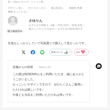
色：120cm
サイズ：ベージュ系
デザイン
:良い
サイズ
:ピッタリ
着心地
:良い
伸縮性
:普通
価格
:ちょうどよい
さゆりん
お子さまの年齢:
3～4歳
年代:
30代
性別:
女性
購入したサイズ:
120cm
お子さまの性別:
男の子
生地もしっかりしていて写真通りで購入して良かったです。
参考になった
0
Like!
0
店舗からの回答
2024.1.22
この度はBEBEMALLをご利用いただき、誠にありがと
うございました。
かっこいいデザインですので、ぜひたくさんご着用い
ただければ嬉しいです♪
今後とも当店をご利用いただければ幸いです。