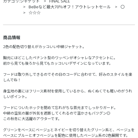
カテゴリ:
ジャケット
FINAL SALE
BeBeなど最大70％オフ！アウトレットセール
〇
☆☆☆
商品情報
2色の配色切り替えがカッコいい中綿ジャケット。
胸元にほどこしたペナント型のワッペンがオシャレなアクセントに。
前から見ても後ろから見てもカッコいいデザインになっています。
フードは取り外しできるのでその日のコーデに合わせて、好みのスタイルを楽
しんでね！
身生地の裏にはフリース素材を使用しているから、ぬくぬくでも軽いのがうれ
しいポイント。
フードについたホックを閉めて忘れがちな首元までしっかりガード。
中綿の空気の層が外気を遮断してくれるので温かさもバツグン◎
この秋冬に大活躍のアウターです。
グリーンをベースにベージュとネイビーを切り替えたグリーン系と、ベージュを
ベースにブルーとオフベージュを配色に使用したベージュ系の2色展開です。