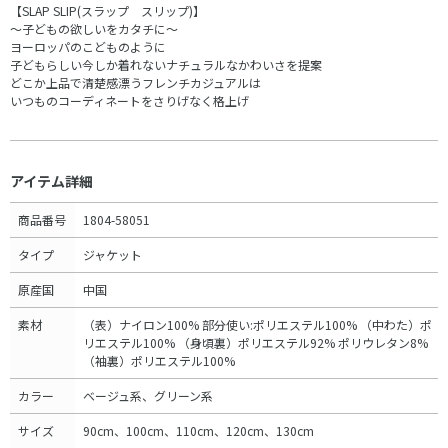
【SLAP SLIP(スラップ スリップ)】
～子どもの欲しいをカタチに～
ヨーロッパのこどものように
子どもらしい今しか着れないナチュラルなかわいさを提案
どこか上品で清楚感漂うフレンチカジュアルは
いつものコーディネートをさりげなく格上げ
アイテム詳細
商品番号
1804-58051
タイプ
ジャケット
原産国
中国
素材
（表）ナイロン100% 部分使い:ポリエステル100% （中わた）ポ
リエステル100% （身頃裏）ポリエステル92% ポリウレタン8%
（袖裏）ポリエステル100%
カラー
ベージュ系、グリーン系
サイズ
90cm、100cm、110cm、120cm、130cm