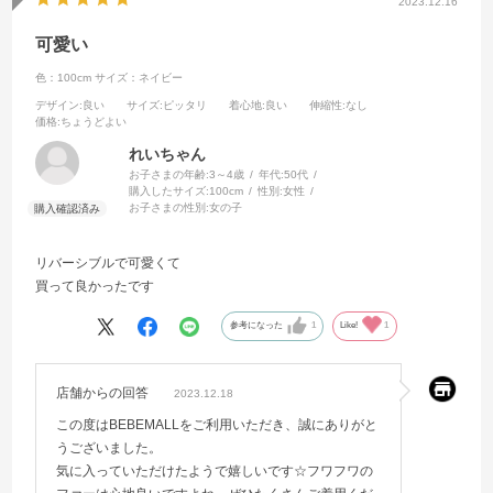
2023.12.16
可愛い
色：100cm
サイズ：ネイビー
デザイン
:良い
サイズ
:ピッタリ
着心地
:良い
伸縮性
:なし
価格
:ちょうどよい
れいちゃん
お子さまの年齢:
3～4歳
年代:
50代
購入したサイズ:
100cm
性別:
女性
お子さまの性別:
女の子
リバーシブルで可愛くて
買って良かったです
参考になった
1
Like!
1
店舗からの回答
2023.12.18
この度はBEBEMALLをご利用いただき、誠にありがと
うございました。
気に入っていただけたようで嬉しいです☆フワフワの