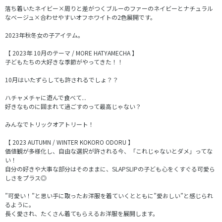
落ち着いたネイビー×周りと差がつくブルーのファーのネイビーとナチュラル
なベージュ×合わせやすいオフホワイトの2色展開です。
2023年秋冬女の子アイテム。
【 2023年 10月のテーマ / MORE HATYAMECHA 】
子どもたちの大好きな季節がやってきた！！
10月はいたずらしても許されるでしょ？？
ハチャメチャに遊んで食べて...
好きなものに囲まれて過ごすのって最高じゃない？
みんなでトリックオアトリート！
【 2023 AUTUMN / WINTER KOKORO ODORU 】
価値観が多様化し、自由な選択が許される今、「これじゃないとダメ」ってな
い！
自分の好きや大事な部分はそのままに、SLAPSLIPの子ども心をくすぐる可愛ら
しさをプラス◎
”可愛い！”と思い手に取ったお洋服を着ていくとともに”愛おしい”と感じられ
るように。
長く愛され、たくさん着てもらえるお洋服を展開します。