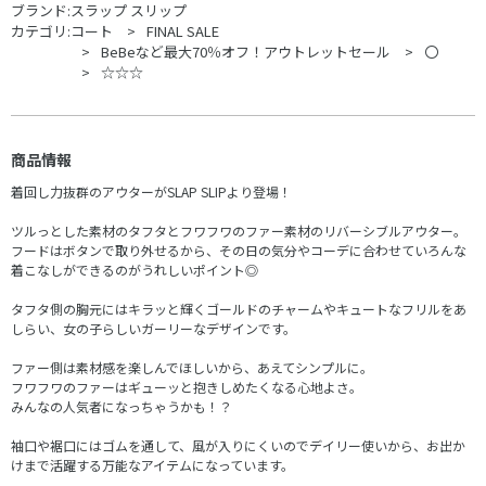
ブランド:
スラップ スリップ
カテゴリ:
コート
FINAL SALE
BeBeなど最大70％オフ！アウトレットセール
〇
☆☆☆
商品情報
着回し力抜群のアウターがSLAP SLIPより登場！
ツルっとした素材のタフタとフワフワのファー素材のリバーシブルアウター。
フードはボタンで取り外せるから、その日の気分やコーデに合わせていろんな
着こなしができるのがうれしいポイント◎
タフタ側の胸元にはキラッと輝くゴールドのチャームやキュートなフリルをあ
しらい、女の子らしいガーリーなデザインです。
ファー側は素材感を楽しんでほしいから、あえてシンプルに。
フワフワのファーはギューッと抱きしめたくなる心地よさ。
みんなの人気者になっちゃうかも！？
袖口や裾口にはゴムを通して、風が入りにくいのでデイリー使いから、お出か
けまで活躍する万能なアイテムになっています。