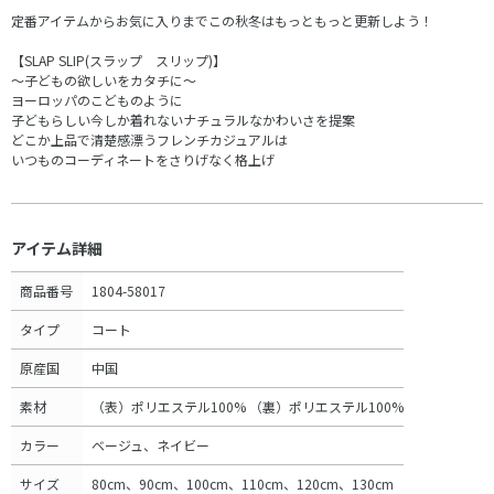
定番アイテムからお気に入りまでこの秋冬はもっともっと更新しよう！
【SLAP SLIP(スラップ スリップ)】
～子どもの欲しいをカタチに～
ヨーロッパのこどものように
子どもらしい今しか着れないナチュラルなかわいさを提案
どこか上品で清楚感漂うフレンチカジュアルは
いつものコーディネートをさりげなく格上げ
アイテム詳細
商品番号
1804-58017
タイプ
コート
原産国
中国
素材
（表）ポリエステル100% （裏）ポリエステル100%
カラー
ベージュ、ネイビー
サイズ
80cm、90cm、100cm、110cm、120cm、130cm