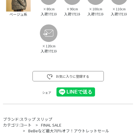
×
80cm
×
90cm
×
100cm
×
110cm
入荷ﾘｸｴｽﾄ
入荷ﾘｸｴｽﾄ
入荷ﾘｸｴｽﾄ
入荷ﾘｸｴｽﾄ
ベージュ系
×
120cm
入荷ﾘｸｴｽﾄ
お気に入りに登録する
シェア
ブランド:
スラップ スリップ
カテゴリ:
コート
FINAL SALE
BeBeなど最大70％オフ！アウトレットセール