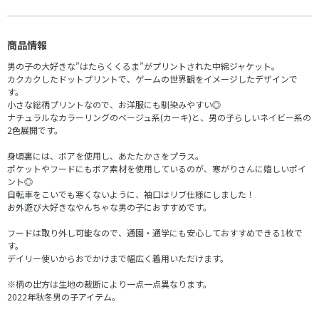
商品情報
男の子の大好きな”はたらくくるま”がプリントされた中綿ジャケット。
カクカクしたドットプリントで、ゲームの世界観をイメージしたデザインで
す。
小さな総柄プリントなので、お洋服にも馴染みやすい◎
ナチュラルなカラーリングのベージュ系(カーキ)と、男の子らしいネイビー系の
2色展開です。
身頃裏には、ボアを使用し、あたたかさをプラス。
ポケットやフードにもボア素材を使用しているのが、寒がりさんに嬉しいポイ
ント◎
自転車をこいでも寒くないように、袖口はリブ仕様にしました！
お外遊び大好きなやんちゃな男の子におすすめです。
フードは取り外し可能なので、通園・通学にも安心しておすすめできる1枚で
す。
デイリー使いからおでかけまで幅広く着用いただけます。
※柄の出方は生地の裁断により一点一点異なります。
2022年秋冬男の子アイテム。