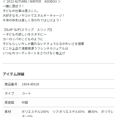
＜ 2022 AUTUMN / WINTER ASOBOU ＞
一緒に遊ぼう！
子どもの仕事は遊ぶこと。
大好きなモノやコトでエネルギーチャージ！
今年の秋冬は楽しく浮かれてはじけよう！
【SLAP SLIP(スラップ スリップ)】
～子どもの欲しいをカタチに～
ヨーロッパのこどものように
子どもらしい今しか着れないナチュラルなかわいさを提案
どこか上品で清楚感漂うフレンチカジュアルは
いつものコーディネートをさりげなく格上げ
アイテム詳細
商品番号
1804-49028
タイプ
コート
原産国
中国
素材
ポリエステル100％ リブ:ポリエステル65％ 綿30％ ポリウレ
タン5％