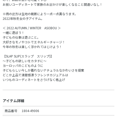
お揃いコーディネートで家族のお出かけが楽しくなること間違いなし！
※柄の出方は生地の裁断により一点一点異なります。
2022年秋冬女の子アイテム。
＜ 2022 AUTUMN / WINTER ASOBOU ＞
一緒に遊ぼう！
子どもの仕事は遊ぶこと。
大好きなモノやコトでエネルギーチャージ！
今年の秋冬は楽しく浮かれてはじけよう！
【SLAP SLIP(スラップ スリップ)】
～子どもの欲しいをカタチに～
ヨーロッパのこどものように
子どもらしい今しか着れないナチュラルなかわいさを提案
どこか上品で清楚感漂うフレンチカジュアルは
いつものコーディネートをさりげなく格上げ
アイテム詳細
商品番号
1804-49006