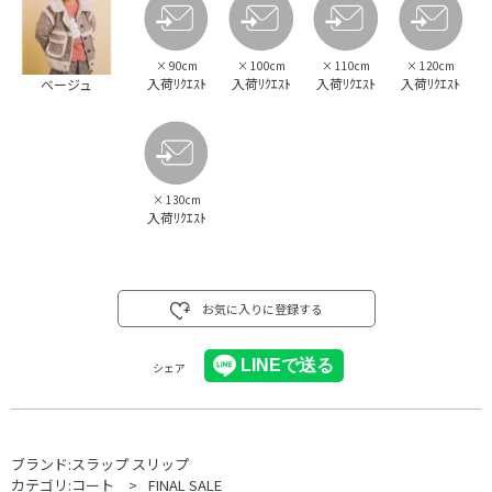
×
90cm
×
100cm
×
110cm
×
120cm
入荷ﾘｸｴｽﾄ
入荷ﾘｸｴｽﾄ
入荷ﾘｸｴｽﾄ
入荷ﾘｸｴｽﾄ
ベージュ
×
130cm
入荷ﾘｸｴｽﾄ
お気に入りに登録する
シェア
ブランド:
スラップ スリップ
カテゴリ:
コート
FINAL SALE