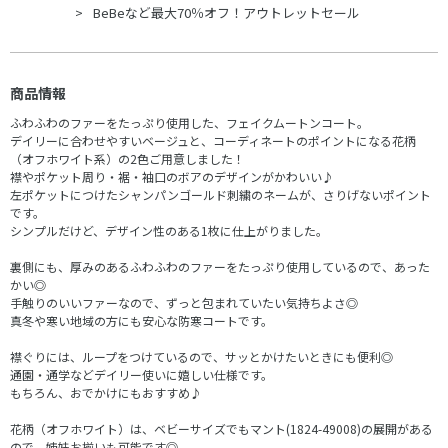
BeBeなど最大70％オフ！アウトレットセール
商品情報
ふわふわのファーをたっぷり使用した、フェイクムートンコート。
デイリーに合わせやすいベージュと、コーディネートのポイントになる花柄
（オフホワイト系）の2色ご用意しました！
襟やポケット周り・裾・袖口のボアのデザインがかわいい♪
左ポケットにつけたシャンパンゴールド刺繍のネームが、さりげないポイント
です。
シンプルだけど、デザイン性のある1枚に仕上がりました。
裏側にも、厚みのあるふわふわのファーをたっぷり使用しているので、あった
かい◎
手触りのいいファーなので、ずっと包まれていたい気持ちよさ◎
真冬や寒い地域の方にも安心な防寒コートです。
襟ぐりには、ループをつけているので、サッとかけたいときにも便利◎
通園・通学などデイリー使いに嬉しい仕様です。
もちろん、おでかけにもおすすめ♪
花柄（オフホワイト）は、ベビーサイズでもマント(1824-49008)の展開がある
ので、姉妹お揃いも可能です◎