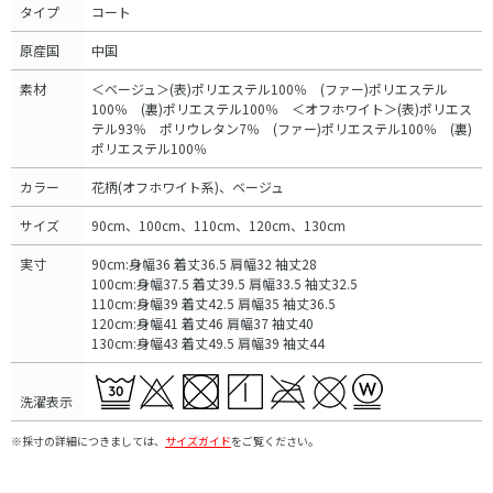
タイプ
コート
原産国
中国
素材
＜ベージュ＞(表)ポリエステル100％ (ファー)ポリエステル
100％ (裏)ポリエステル100％ ＜オフホワイト＞(表)ポリエス
テル93％ ポリウレタン7％ (ファー)ポリエステル100％ (裏)
ポリエステル100％
カラー
花柄(オフホワイト系)、ベージュ
サイズ
90cm、100cm、110cm、120cm、130cm
実寸
90cm:身幅36 着丈36.5 肩幅32 袖丈28
100cm:身幅37.5 着丈39.5 肩幅33.5 袖丈32.5
110cm:身幅39 着丈42.5 肩幅35 袖丈36.5
120cm:身幅41 着丈46 肩幅37 袖丈40
130cm:身幅43 着丈49.5 肩幅39 袖丈44
洗濯表示
※採寸の詳細につきましては、
サイズガイド
をご覧ください。