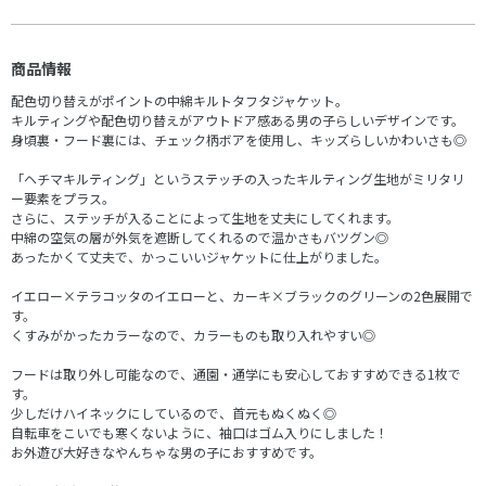
商品情報
配色切り替えがポイントの中綿キルトタフタジャケット。
キルティングや配色切り替えがアウトドア感ある男の子らしいデザインです。
身頃裏・フード裏には、チェック柄ボアを使用し、キッズらしいかわいさも◎
「ヘチマキルティング」というステッチの入ったキルティング生地がミリタリ
ー要素をプラス。
さらに、ステッチが入ることによって生地を丈夫にしてくれます。
中綿の空気の層が外気を遮断してくれるので温かさもバツグン◎
あったかくて丈夫で、かっこいいジャケットに仕上がりました。
イエロー×テラコッタのイエローと、カーキ×ブラックのグリーンの2色展開で
す。
くすみがかったカラーなので、カラーものも取り入れやすい◎
フードは取り外し可能なので、通園・通学にも安心しておすすめできる1枚で
す。
少しだけハイネックにしているので、首元もぬくぬく◎
自転車をこいでも寒くないように、袖口はゴム入りにしました！
お外遊び大好きなやんちゃな男の子におすすめです。