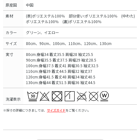
原産国
中国
素材
(表)ポリエステル100％ 部分使い:ポリエステル100％ (中わた)
ポリエステル100％ (裏)ポリエステル100％
カラー
グリーン、イエロー
サイズ
80cm、90cm、100cm、110cm、120cm、130cm
実寸
80cm:身幅34 着丈35.5 肩幅28 袖丈25.5
90cm:身幅35.5 着丈37.5 肩幅29 袖丈28.5
100cm:身幅37.5 着丈41 肩幅30.5 袖丈32.5
110cm:身幅39 着丈44.5 肩幅32 袖丈37
120cm:身幅41.5 着丈48 肩幅34 袖丈40.5
130cm:身幅44 着丈51.5 肩幅36 袖丈44.5
洗濯表示
※採寸の詳細につきましては、
サイズガイド
をご覧ください。