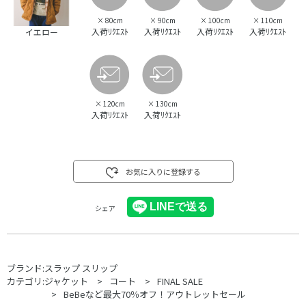
×
80cm
×
90cm
×
100cm
×
110cm
入荷ﾘｸｴｽﾄ
入荷ﾘｸｴｽﾄ
入荷ﾘｸｴｽﾄ
入荷ﾘｸｴｽﾄ
イエロー
×
120cm
×
130cm
入荷ﾘｸｴｽﾄ
入荷ﾘｸｴｽﾄ
お気に入りに登録する
シェア
ブランド:
スラップ スリップ
カテゴリ:
ジャケット
コート
FINAL SALE
BeBeなど最大70％オフ！アウトレットセール