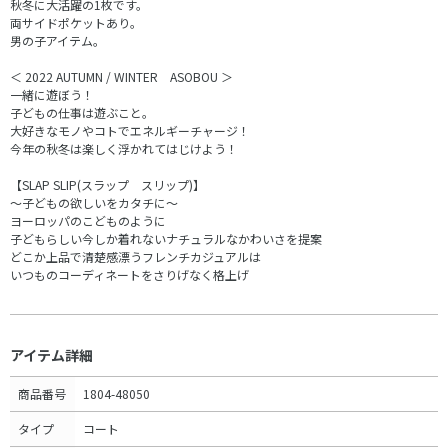
秋冬に大活躍の1枚です。
両サイドポケットあり。
男の子アイテム。
＜ 2022 AUTUMN / WINTER ASOBOU ＞
一緒に遊ぼう！
子どもの仕事は遊ぶこと。
大好きなモノやコトでエネルギーチャージ！
今年の秋冬は楽しく浮かれてはじけよう！
【SLAP SLIP(スラップ スリップ)】
～子どもの欲しいをカタチに～
ヨーロッパのこどものように
子どもらしい今しか着れないナチュラルなかわいさを提案
どこか上品で清楚感漂うフレンチカジュアルは
いつものコーディネートをさりげなく格上げ
アイテム詳細
商品番号
1804-48050
タイプ
コート