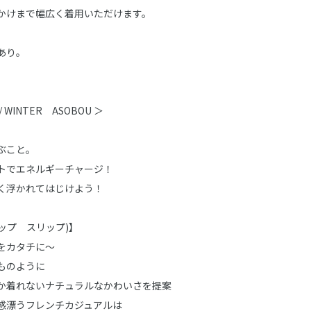
かけまで幅広く着用いただけます。
あり。
 / WINTER ASOBOU ＞
ぶこと。
トでエネルギーチャージ！
く浮かれてはじけよう！
スラップ スリップ)】
をカタチに～
ものように
か着れないナチュラルなかわいさを提案
感漂うフレンチカジュアルは