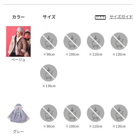
カラー
サイズ
サイズガイド
×
90cm
×
100cm
×
110cm
×
120cm
ベージュ
×
130cm
×
90cm
×
100cm
×
110cm
×
120cm
グレー