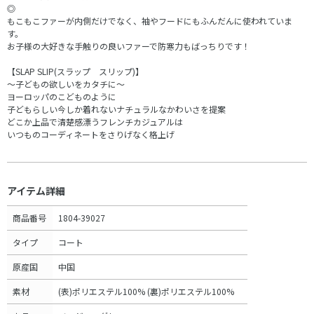
◎
もこもこファーが内側だけでなく、袖やフードにもふんだんに使われていま
す。
お子様の大好きな手触りの良いファーで防寒力もばっちりです！
【SLAP SLIP(スラップ スリップ)】
～子どもの欲しいをカタチに～
ヨーロッパのこどものように
子どもらしい今しか着れないナチュラルなかわいさを提案
どこか上品で清楚感漂うフレンチカジュアルは
いつものコーディネートをさりげなく格上げ
アイテム詳細
商品番号
1804-39027
タイプ
コート
原産国
中国
素材
(表)ポリエステル100% (裏)ポリエステル100%