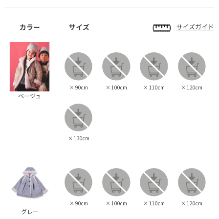
カラー
サイズ
サイズガイド
×
90cm
×
100cm
×
110cm
×
120cm
ベージュ
×
130cm
×
90cm
×
100cm
×
110cm
×
120cm
グレー