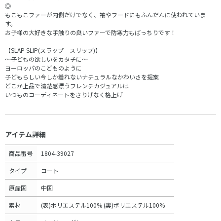
◎
もこもこファーが内側だけでなく、袖やフードにもふんだんに使われていま
す。
お子様の大好きな手触りの良いファーで防寒力もばっちりです！
【SLAP SLIP(スラップ スリップ)】
～子どもの欲しいをカタチに～
ヨーロッパのこどものように
子どもらしい今しか着れないナチュラルなかわいさを提案
どこか上品で清楚感漂うフレンチカジュアルは
いつものコーディネートをさりげなく格上げ
アイテム詳細
商品番号
1804-39027
タイプ
コート
原産国
中国
素材
(表)ポリエステル100% (裏)ポリエステル100%