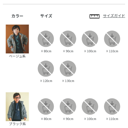
カラー
サイズ
サイズガイド
×
80cm
×
90cm
×
100cm
×
110cm
ベージュ系
×
120cm
×
130cm
×
80cm
×
90cm
×
100cm
×
110cm
ブラック系