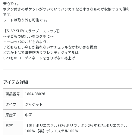
安心です。
ボタン付きのポケットがついていてハンカチなど小さなものが収納できて便利
です。
フードは取り外し可能です。
【SLAP SLIP(スラップ スリップ)】
～子どもの欲しいをカタチに～
ヨーロッパのこどものように
子どもらしい今しか着れないナチュラルなかわいさを提案
どこか上品で清楚感漂うフレンチカジュアルは
いつものコーディネートをさりげなく格上げ
アイテム詳細
商品番号
1804-38026
タイプ
ジャケット
原産国
中国
素材
【表】ポリエステル98% ポリウレタン2% 中わた:ポリエステル
100% 【裏】ポリエステル100%