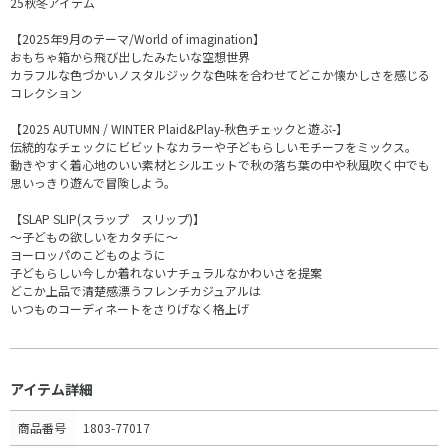
25秋冬アイテム
【2025年9月のテーマ/World of imagination】
おもちゃ箱から飛び出したみたいな空想世界
カラフルな色づかいノスタルジックな色味を合わせてどこか懐かしさを感じる
コレクション
【2025 AUTUMN / WINTER Plaid&Play-秋色チェックと遊ぶ-】
伝統的なチェックにビビットなカラーや子どもらしいモチーフをミックス。
動きやすく着心地のいい素材とシルエットで秋の落ち葉の中や秋風吹く中でも
思いっきり遊んで冒険しよう。
【SLAP SLIP(スラップ スリップ)】
～子どもの欲しいをカタチに～
ヨーロッパのこどものように
子どもらしい今しか着れないナチュラルなかわいさを提案
どこか上品で清楚感漂うフレンチカジュアルは
いつものコーディネートをさりげなく格上げ
アイテム詳細
商品番号
1803-77017