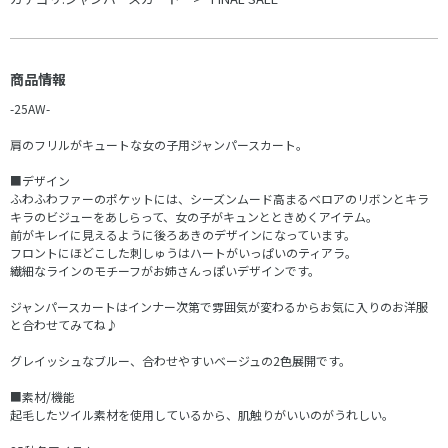
商品情報
-25AW-
肩のフリルがキュートな女の子用ジャンパースカート。
■デザイン
ふわふわファーのポケットには、シーズンムード高まるベロアのリボンとキラ
キラのビジューをあしらって、女の子がキュンとときめくアイテム。
前がキレイに見えるように後ろあきのデザインになっています。
フロントにほどこした刺しゅうはハートがいっぱいのティアラ。
繊細なラインのモチーフがお姉さんっぽいデザインです。
ジャンパースカートはインナー次第で雰囲気が変わるからお気に入りのお洋服
と合わせてみてね♪
グレイッシュなブルー、合わせやすいベージュの2色展開です。
■素材/機能
起毛したツイル素材を使用しているから、肌触りがいいのがうれしい。