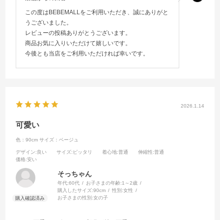
この度はBEBEMALLをご利用いただき、誠にありがと
うございました。
レビューの投稿ありがとうございます。
商品お気に入りいただけて嬉しいです。
今後とも当店をご利用いただければ幸いです。
2026.1.14
可愛い
色：90cm
サイズ：ベージュ
デザイン
:良い
サイズ
:ピッタリ
着心地
:普通
伸縮性
:普通
価格
:安い
そっちゃん
年代:
60代
お子さまの年齢:
1～2歳
購入したサイズ:
90cm
性別:
女性
お子さまの性別:
女の子