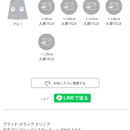
×
90cm
×
100cm
×
110cm
×
120cm
入荷ﾘｸｴｽﾄ
入荷ﾘｸｴｽﾄ
入荷ﾘｸｴｽﾄ
入荷ﾘｸｴｽﾄ
ブルー
×
130cm
入荷ﾘｸｴｽﾄ
お気に入りに登録する
シェア
ブランド:
スラップ スリップ
カテゴリ:
ジャンバースカート
FINAL SALE