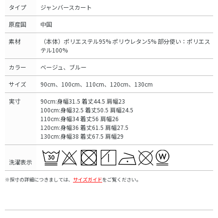
タイプ
ジャンバースカート
原産国
中国
素材
（本体）ポリエステル95% ポリウレタン5% 部分使い：ポリエス
テル100%
カラー
ベージュ、ブルー
サイズ
90cm、100cm、110cm、120cm、130cm
実寸
90cm:身幅31.5 着丈44.5 肩幅23
100cm:身幅32.5 着丈50.5 肩幅24.5
110cm:身幅34 着丈56 肩幅26
120cm:身幅36 着丈61.5 肩幅27.5
130cm:身幅38 着丈67.5 肩幅29
洗濯表示
※採寸の詳細につきましては、
サイズガイド
をご覧ください。