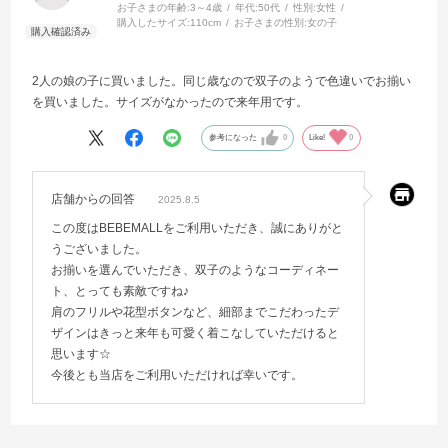
お子さまの年齢:
3～4歳
年代:
50代
性別:
女性
購入したサイズ:
110cm
お子さまの性別:
女の子
2人の娘の子に買いました。同じ歳なので双子のようで色違いでお揃い
を買いました。サイズがなかったので来年用です。
参考になった
0
Like!
0
店舗からの回答
2025.8.5
この度はBEBEMALLをご利用いただき、誠にありがと
うございました。
お揃いを選んでいただき、双子のようなコーディネー
ト、とっても素敵ですね♪
肩のフリルや花型ボタンなど、細部までこだわったデ
ザインはきっと来年も可愛く着こなしていただけると
思います☆
今後とも当店をご利用いただければ幸いです。