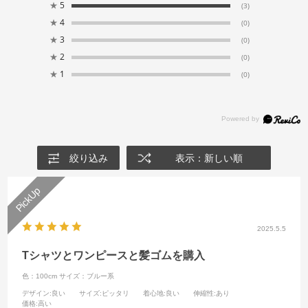
★
5
(3)
★
4
(0)
★
3
(0)
★
2
(0)
★
1
(0)
絞り込み
表示：新しい順
2025.5.5
Tシャツとワンピースと髪ゴムを購入
色：100cm
サイズ：ブルー系
デザイン
:良い
サイズ
:ピッタリ
着心地
:良い
伸縮性
:あり
価格
:高い