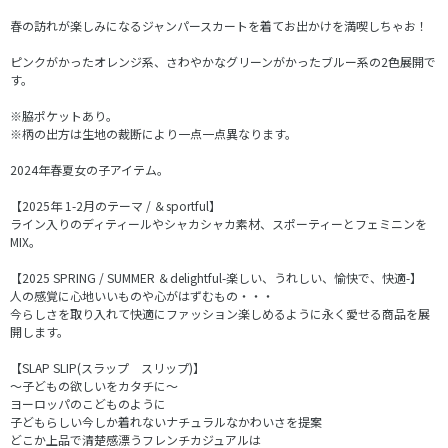
春の訪れが楽しみになるジャンパースカートを着てお出かけを満喫しちゃお！
ピンクがかったオレンジ系、さわやかなグリーンがかったブルー系の2色展開で
す。
※脇ポケットあり。
※柄の出方は生地の裁断により一点一点異なります。
2024年春夏女の子アイテム。
【2025年 1-2月のテーマ / ＆sportful】
ライン入りのディティールやシャカシャカ素材、スポーティーとフェミニンを
MIX。
【2025 SPRING / SUMMER ＆delightful-楽しい、うれしい、愉快で、快適-】
人の感覚に心地いいものや心がはずむもの・・・
今らしさを取り入れて快適にファッション楽しめるように永く愛せる商品を展
開します。
【SLAP SLIP(スラップ スリップ)】
～子どもの欲しいをカタチに～
ヨーロッパのこどものように
子どもらしい今しか着れないナチュラルなかわいさを提案
どこか上品で清楚感漂うフレンチカジュアルは