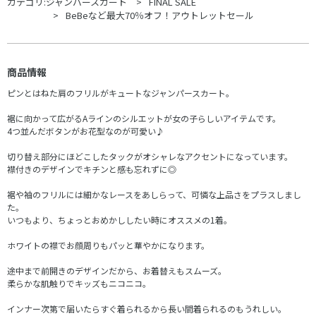
カテゴリ:
ジャンバースカート
FINAL SALE
BeBeなど最大70％オフ！アウトレットセール
商品情報
ピンとはねた肩のフリルがキュートなジャンパースカート。
裾に向かって広がるAラインのシルエットが女の子らしいアイテムです。
4つ並んだボタンがお花型なのが可愛い♪
切り替え部分にほどこしたタックがオシャレなアクセントになっています。
襟付きのデザインでキチンと感も忘れずに◎
裾や袖のフリルには細かなレースをあしらって、可憐な上品さをプラスしまし
た。
いつもより、ちょっとおめかししたい時にオススメの1着。
ホワイトの襟でお顔周りもパッと華やかになります。
途中まで前開きのデザインだから、お着替えもスムーズ。
柔らかな肌触りでキッズもニコニコ。
インナー次第で届いたらすぐ着られるから長い間着られるのもうれしい。