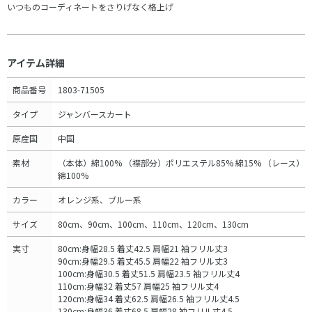
いつものコーディネートをさりげなく格上げ
アイテム詳細
商品番号
1803-71505
タイプ
ジャンバースカート
原産国
中国
素材
（本体）綿100% （襟部分）ポリエステル85% 綿15% （レース）
綿100%
カラー
オレンジ系、ブルー系
サイズ
80cm、90cm、100cm、110cm、120cm、130cm
実寸
80cm:身幅28.5 着丈42.5 肩幅21 袖フリル丈3
90cm:身幅29.5 着丈45.5 肩幅22 袖フリル丈3
100cm:身幅30.5 着丈51.5 肩幅23.5 袖フリル丈4
110cm:身幅32 着丈57 肩幅25 袖フリル丈4
120cm:身幅34 着丈62.5 肩幅26.5 袖フリル丈4.5
130cm:身幅36 着丈68.5 肩幅28 袖フリル丈4.5