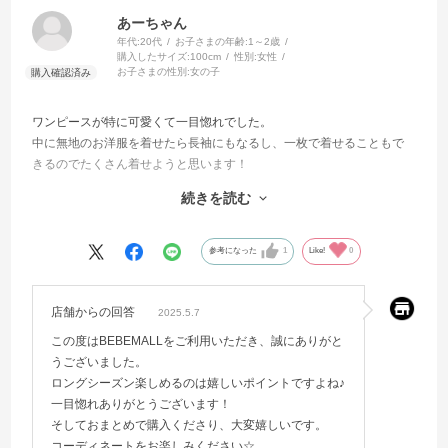
あーちゃん
年代:
20代
お子さまの年齢:
1～2歳
購入したサイズ:
100cm
性別:
女性
お子さまの性別:
女の子
ワンピースが特に可愛くて一目惚れでした。
中に無地のお洋服を着せたら長袖にもなるし、一枚で着せることもで
きるのでたくさん着せようと思います！
Tシャツも使いやすく、デザインも可愛いかったのでお得に買えて嬉し
続きを読む
いです！
お花の髪ゴムは思ってた以上に大きかったのでもう少し大きくなった
ら使おうかなと思います！
参考になった
1
Like!
0
店舗からの回答
2025.5.7
この度はBEBEMALLをご利用いただき、誠にありがと
うございました。
ロングシーズン楽しめるのは嬉しいポイントですよね♪
一目惚れありがとうございます！
そしておまとめで購入くださり、大変嬉しいです。
コーディネートをお楽しみください☆