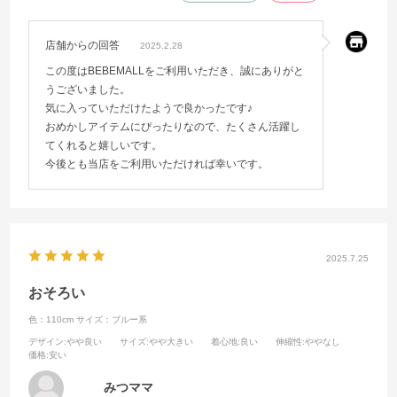
店舗からの回答
2025.2.28
この度はBEBEMALLをご利用いただき、誠にありがと
うございました。
気に入っていただけたようで良かったです♪
おめかしアイテムにぴったりなので、たくさん活躍し
てくれると嬉しいです。
今後とも当店をご利用いただければ幸いです。
2025.7.25
おそろい
色：110cm
サイズ：ブルー系
デザイン
:やや良い
サイズ
:やや大きい
着心地
:良い
伸縮性
:ややなし
価格
:安い
みつママ