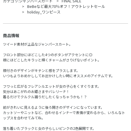
カテゴリ:
ジャンバースカート
FINAL SALE
BeBeなど最大70％オフ！アウトレットセール
holiday_ワンピース
商品情報
ツイード素材が上品なジャンパースカート。
フロント部分にほどこした4つのボタンがアクセントに◎
襟にほどこしたキラッと輝くチャームがさりげないポイント。
襟付きのデザインがキチンと感をプラスします。
いつもよりおめかししてお出かけしたい時にオススメのアイテムです。
フワっと広がるフレアシルエットが女の子心をくすぐります。
気分はあこがれのお姫さまやバレリーナ！
着るだけでクルクル踊りだしたくなっちゃうかも！？
前がきれいに見えるように後ろ開きのデザインになっています。
カットソーやニットなど、合わせるインナーで表情が変わるから、いろんなト
ップスを合わせてみてね。
落ち着いたブラックと女の子らしいピンクの2色展開です。