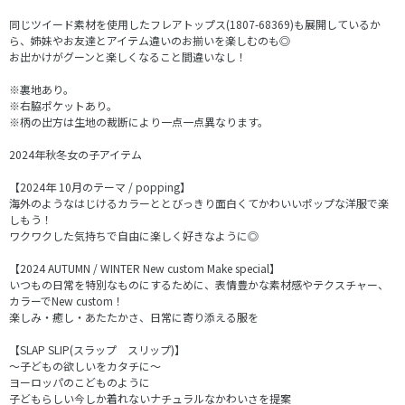
同じツイード素材を使用したフレアトップス(1807-68369)も展開しているか
ら、姉妹やお友達とアイテム違いのお揃いを楽しむのも◎
お出かけがグーンと楽しくなること間違いなし！
※裏地あり。
※右脇ポケットあり。
※柄の出方は生地の裁断により一点一点異なります。
2024年秋冬女の子アイテム
【2024年 10月のテーマ / popping】
海外のようなはじけるカラーととびっきり面白くてかわいいポップな洋服で楽
しもう！
ワクワクした気持ちで自由に楽しく好きなように◎
【2024 AUTUMN / WINTER New custom Make special】
いつもの日常を特別なものにするために、表情豊かな素材感やテクスチャー、
カラーでNew custom！
楽しみ・癒し・あたたかさ、日常に寄り添える服を
【SLAP SLIP(スラップ スリップ)】
～子どもの欲しいをカタチに～
ヨーロッパのこどものように
子どもらしい今しか着れないナチュラルなかわいさを提案