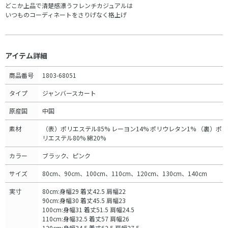
どこか上品で清楚感漂うフレンチカジュアルは
いつものコーディネートをさりげなく格上げ
アイテム詳細
商品番号
1803-68051
タイプ
ジャンバースカート
原産国
中国
素材
（表）ポリエステル85% レーヨン14% ポリウレタン1% （裏）ポ
リエステル80% 綿20%
カラー
ブラック、ピンク
サイズ
80cm、90cm、100cm、110cm、120cm、130cm、140cm
実寸
80cm:身幅29 着丈42.5 肩幅22
90cm:身幅30 着丈45.5 肩幅23
100cm:身幅31 着丈51.5 肩幅24.5
110cm:身幅32.5 着丈57 肩幅26
120cm:身幅34.5 着丈62.5 肩幅27.5