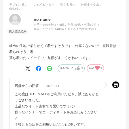
デザイン
:良い
サイズ
:ピッタリ
着心地
:良い
伸縮性
:ややあり
価格
:安い
no name
お子さまの年齢:
7～8歳
年代:
40代
性別:
女性
購入したサイズ:
140cm
お子さまの性別:
女の子
軽めの生地で柔らかくて着やすそうです。分厚くないので、夏以外は
着られそう。黒
落ち着いたツイードで、丸襟がすごくかわいいです。
参考になった
0
Like!
0
店舗からの回答
2025.1.14
この度はBEBEMALLをご利用いただき、誠にありがと
うございました。
上品なツイード素材で可愛いですよね♪
様々なインナーでコーディネートをお楽しみください
☆
今後とも当店をご利用いただければ幸いです。